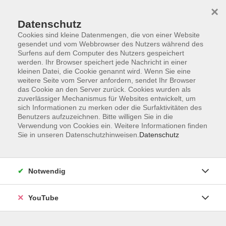
×
Datenschutz
Cookies sind kleine Datenmengen, die von einer Website
gesendet und vom Webbrowser des Nutzers während des
Surfens auf dem Computer des Nutzers gespeichert
werden. Ihr Browser speichert jede Nachricht in einer
Skip to main content
kleinen Datei, die Cookie genannt wird. Wenn Sie eine
404 Fehler
weitere Seite vom Server anfordern, sendet Ihr Browser
das Cookie an den Server zurück. Cookies wurden als
Ups...Seite nicht gefunden.
zuverlässiger Mechanismus für Websites entwickelt, um
sich Informationen zu merken oder die Surfaktivitäten des
Benutzers aufzuzeichnen. Bitte willigen Sie in die
Verwendung von Cookies ein. Weitere Informationen finden
You are here:
Sie in unseren Datenschutzhinweisen.
Datenschutz
404
Eine Auswahl unserer Highlight-Kurse.
Notwendig
Mit einem Klick gelangen Sie zur
Startseite.
YouTube