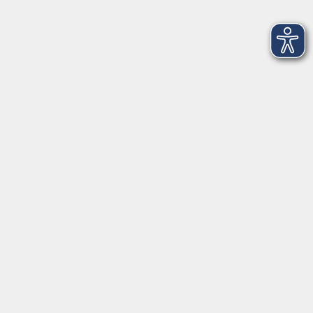
Einbürgerungstest
Fr. 25.09.2026 13:30
Oldenburg
Singen: Ich hab' dich gesehen
Volkslieder mit Sybille Gimon
Fr. 25.09.2026 15:00
Hatten
Selbstständig in Beratung und Therapie
Orientierungshilfe für den Praxisstart