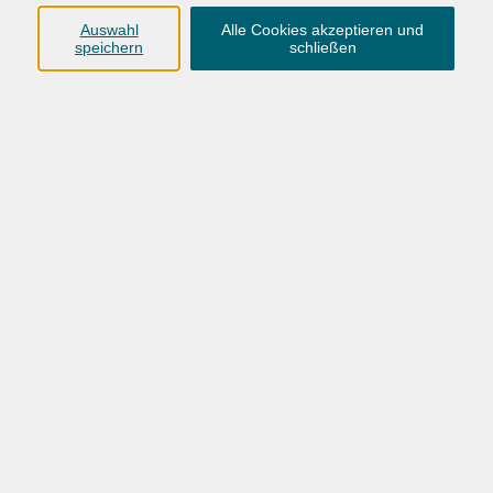
Ergebnisse filtern
Auswahl
Alle Cookies akzeptieren und
speichern
schließen
Wochentage
Tageszeit
Ort
Dozent
nur buchbare
nur beginnende
nur online
Datum aufsteigend
mehr laden