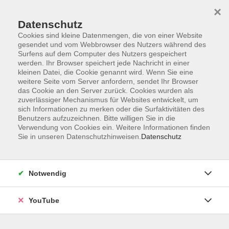
×
Datenschutz
Cookies sind kleine Datenmengen, die von einer Website
gesendet und vom Webbrowser des Nutzers während des
Surfens auf dem Computer des Nutzers gespeichert
werden. Ihr Browser speichert jede Nachricht in einer
Skip to main content
kleinen Datei, die Cookie genannt wird. Wenn Sie eine
weitere Seite vom Server anfordern, sendet Ihr Browser
Gesellschaft
das Cookie an den Server zurück. Cookies wurden als
zuverlässiger Mechanismus für Websites entwickelt, um
sich Informationen zu merken oder die Surfaktivitäten des
Benutzers aufzuzeichnen. Bitte willigen Sie in die
Verwendung von Cookies ein. Weitere Informationen finden
Sie in unseren Datenschutzhinweisen.
Datenschutz
0 Kurse
zurück zu Bildungsurlaube
Notwendig
VHS Oldenburg
0441 92391-50
YouTube
info@vhs-ol.de