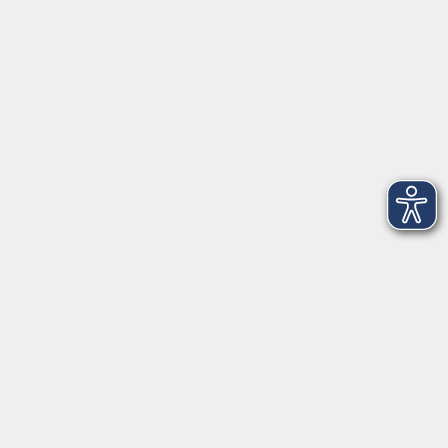
Mittwoch und Freitag:
9:00 bis 12:30 Uhr
Volkshochschule Hatten + Wardenburg
Anschrift
Patenbergsweg 7
26203 Wardenburg
04407 71475-0
info-hawa@vhs-ol.de
Öffnungszeiten
Montag und Donnerstag:
9:00 bis 12:30 Uhr und 15:00 bis 17:00 Uhr