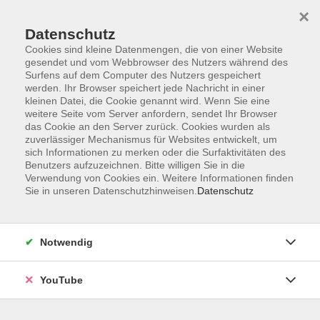
×
Datenschutz
Cookies sind kleine Datenmengen, die von einer Website
gesendet und vom Webbrowser des Nutzers während des
Surfens auf dem Computer des Nutzers gespeichert
werden. Ihr Browser speichert jede Nachricht in einer
Skip to main content
kleinen Datei, die Cookie genannt wird. Wenn Sie eine
weitere Seite vom Server anfordern, sendet Ihr Browser
Ratgeber
das Cookie an den Server zurück. Cookies wurden als
zuverlässiger Mechanismus für Websites entwickelt, um
sich Informationen zu merken oder die Surfaktivitäten des
Benutzers aufzuzeichnen. Bitte willigen Sie in die
Verwendung von Cookies ein. Weitere Informationen finden
Sie in unseren Datenschutzhinweisen.
Datenschutz
0 Kurse
SUCHERGEBNISSE SPRACHKURS
Notwendig
zurück zu Bildungsurlaube
YouTube
VHS Oldenburg
0441 92391-50
info@vhs-ol.de