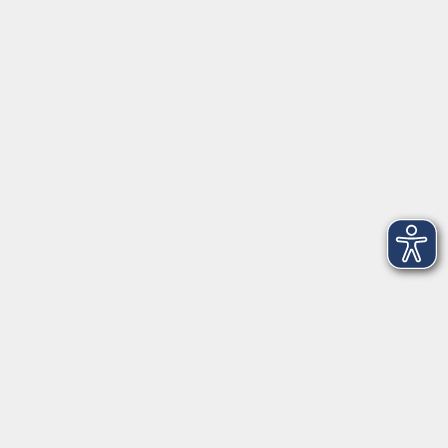
Montag, Dienstag und Donnerstag:
9:00 bis 17:00 Uhr
Mittwoch und Freitag:
9:00 bis 12:30 Uhr
Volkshochschule Hatten + Wardenburg
Anschrift
Patenbergsweg 7
26203 Wardenburg
04407 71475-0
info-hawa@vhs-ol.de
Öffnungszeiten