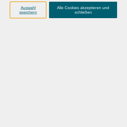
Auswahl
Alle Cookies akzeptieren und
speichern
schließen
VHS Hatten + Wardenburg
04407 71475-0
info-hawa@vhs-ol.de
VHS-Oldenburg_Bildungsurlaube-2026
Ergebnisse filtern
Wochentage
Tageszeit
Ort