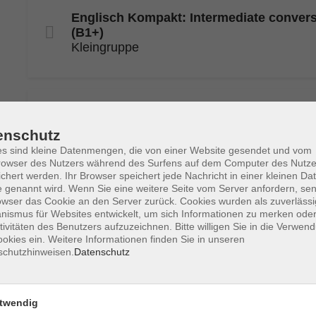
Englisch Kompakt: Intermediate convers
(B1+)
Kleingruppe
Deutsche Gebärdensprache Kompakt: D
Teilzeit
enschutz
Für Teilnehmende mit Vorkenntnissen
s sind kleine Datenmengen, die von einer Website gesendet und vom
owser des Nutzers während des Surfens auf dem Computer des Nutze
chert werden. Ihr Browser speichert jede Nachricht in einer kleinen Dat
 genannt wird. Wenn Sie eine weitere Seite vom Server anfordern, se
owser das Cookie an den Server zurück. Cookies wurden als zuverlässi
Deutsche Gebärdensprache Kompakt: D
ismus für Websites entwickelt, um sich Informationen zu merken oder
Teilzeit
tivitäten des Benutzers aufzuzeichnen. Bitte willigen Sie in die Verwen
Für Anfänger*innen ohne Vorkenntnisse
okies ein. Weitere Informationen finden Sie in unseren
schutzhinweisen.
Datenschutz
twendig
Niederländisch Kompakt: A1, Teil I - Teilz