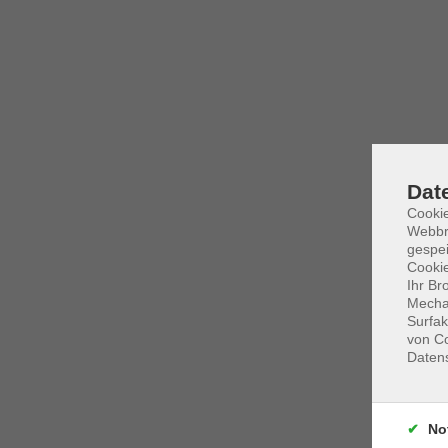
Dat
Cookie
Webbr
gespei
Cookie
Ihr Br
Mechan
Surfak
von Co
Daten
No