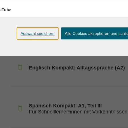
Für Anfänger*innen ohne Vorkenntnisse
uTube
Italienisch Grundkurs (A1.1) - Teilzeit
Auswahl speichern
Alle Cookies akzeptieren und schl
Für Anfänger*innen ohne Vorkenntnisse
Englisch Kompakt: Alltagssprache (A2)
Spanisch Kompakt: A1, Teil III
Für Schnelllerner*innen mit Vorkenntnissen