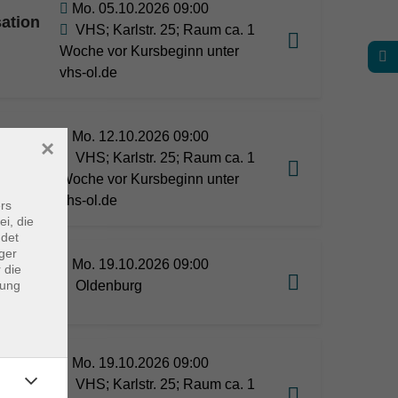
Mo. 05.10.2026 09:00
ation
VHS; Karlstr. 25; Raum ca. 1
Woche vor Kursbeginn unter
vhs-ol.de
Mo. 12.10.2026 09:00
×
GS 3 -
VHS; Karlstr. 25; Raum ca. 1
Woche vor Kursbeginn unter
vhs-ol.de
rs
ei, die
ndet
ger
GS 1 -
Mo. 19.10.2026 09:00
 die
dung
Oldenburg
Mo. 19.10.2026 09:00
eit
VHS; Karlstr. 25; Raum ca. 1