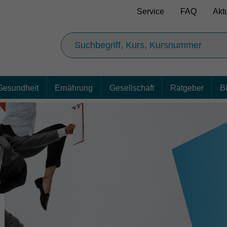
Service
FAQ
Akt
Gesundheit
Ernährung
Gesellschaft
Ratgeber
B