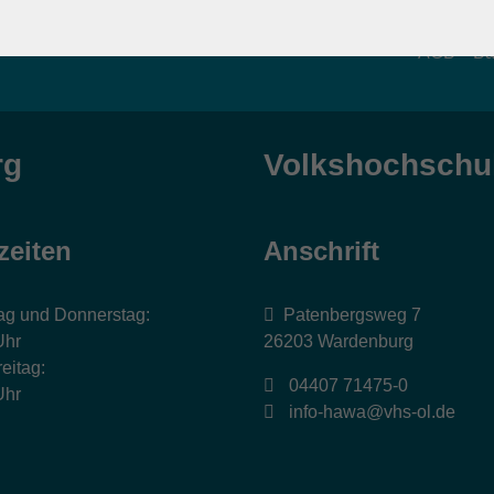
AGB
Ba
rg
Volkshochschul
zeiten
Anschrift
ag und Donnerstag:
Patenbergsweg 7
Uhr
26203 Wardenburg
eitag:
04407 71475-0
Uhr
info-hawa@vhs-ol.de