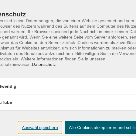
Wochentage
Tageszeit
enschutz
s sind kleine Datenmengen, die von einer Website gesendet und vom
owser des Nutzers während des Surfens auf dem Computer des Nutze
chert werden. Ihr Browser speichert jede Nachricht in einer kleinen Dat
nur buchbare
nur beginnende
nur onl
 genannt wird. Wenn Sie eine weitere Seite vom Server anfordern, se
owser das Cookie an den Server zurück. Cookies wurden als zuverlässi
ismus für Websites entwickelt, um sich Informationen zu merken oder
tivitäten des Benutzers aufzuzeichnen. Bitte willigen Sie in die Verwen
Berufssprachkurs Ziel B2 (400 UE)
okies ein. Weitere Informationen finden Sie in unseren
schutzhinweisen.
Datenschutz
twendig
uTube
Auswahl speichern
Alle Cookies akzeptieren und schl