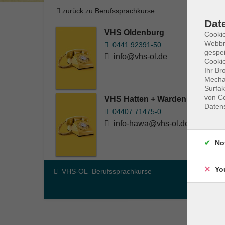
zurück zu Berufssprachkurse
Dat
VHS Oldenburg
Cookie
Webbr
0441 92391-50
gespei
info@vhs-ol.de
Cookie
Ihr Br
Mechan
Surfak
von Co
VHS Hatten + Wardenburg
Daten
04407 71475-0
info-hawa@vhs-ol.de
No
Yo
VHS-OL_Berufssprachkurse