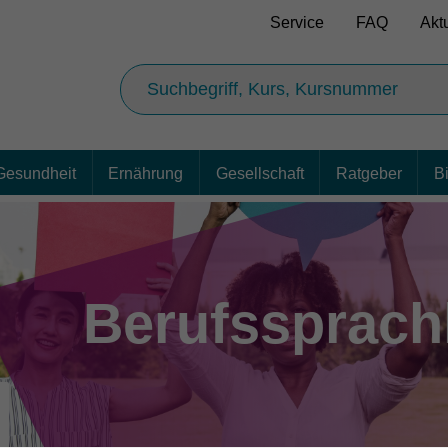
Service
FAQ
Akt
Gesundheit
Ernährung
Gesellschaft
Ratgeber
B
Berufssprach