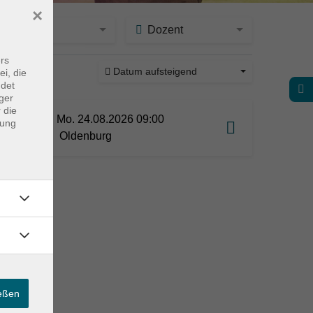
×
Ort
Dozent
rs
Datum aufsteigend
ei, die
ine
ndet
ger
 die
Mo. 24.08.2026 09:00
dung
Oldenburg
ießen