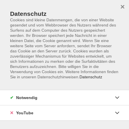
×
Datenschutz
Cookies sind kleine Datenmengen, die von einer Website
gesendet und vom Webbrowser des Nutzers während des
Surfens auf dem Computer des Nutzers gespeichert
werden. Ihr Browser speichert jede Nachricht in einer
Skip to main content
kleinen Datei, die Cookie genannt wird. Wenn Sie eine
weitere Seite vom Server anfordern, sendet Ihr Browser
Yoga und Entspannung
das Cookie an den Server zurück. Cookies wurden als
zuverlässiger Mechanismus für Websites entwickelt, um
sich Informationen zu merken oder die Surfaktivitäten des
Benutzers aufzuzeichnen. Bitte willigen Sie in die
Verwendung von Cookies ein. Weitere Informationen finden
Sie in unseren Datenschutzhinweisen.
Datenschutz
80 Kurse
zurück zu Gesundheit
Notwendig
VHS Oldenburg
0441 92391-50
YouTube
info@vhs-ol.de