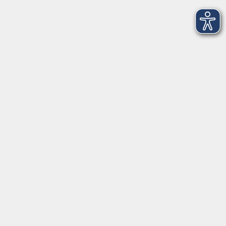
Bogensport kennenlernen
Pfeil und Fokus
Sa. 19.09.2026 14:00
Hatten
mehr laden
>
AGB
Barrierefreiheit
Datenschutz
Impressum
Widerruf