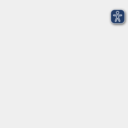
Sa. 21.11.2026 15:30
Wardenburg
Rauhnächte - Achtsam durch den Winter
Vorbereitung auf eine besondere Zeit
Do. 26.11.2026 18:30
Kirchhatten
Yoga und Meditation auf Spiekeroog
Reif für die Insel
Fr. 27.11.2026 14:30
Spiekeroog