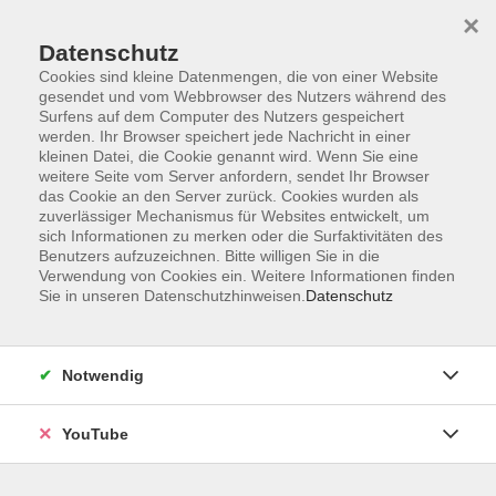
×
Datenschutz
Cookies sind kleine Datenmengen, die von einer Website
gesendet und vom Webbrowser des Nutzers während des
Surfens auf dem Computer des Nutzers gespeichert
werden. Ihr Browser speichert jede Nachricht in einer
Skip to main content
kleinen Datei, die Cookie genannt wird. Wenn Sie eine
weitere Seite vom Server anfordern, sendet Ihr Browser
Yoga und Entspannung
das Cookie an den Server zurück. Cookies wurden als
zuverlässiger Mechanismus für Websites entwickelt, um
sich Informationen zu merken oder die Surfaktivitäten des
Benutzers aufzuzeichnen. Bitte willigen Sie in die
Verwendung von Cookies ein. Weitere Informationen finden
Sie in unseren Datenschutzhinweisen.
Datenschutz
80 Kurse
zurück zu Gesundheit
Notwendig
VHS Oldenburg
0441 92391-50
YouTube
info@vhs-ol.de