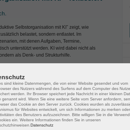
ch.
uktive Selbstorganisation mit KI" zeigt, wie
zusätzlich belastet, sondern entlastet. Im
szenarien, mit denen Aufgaben, Termine,
ch unterstützt werden. KI wird dabei nicht als
ndern als Denk- und Strukturhilfe.
eisen analysiert und mit KI sinnvoll ergänzt
ung über Fokusphasen bis hin zu
enschutz
ntale Überlastung zu reduzieren, Klarheit zu
s sind kleine Datenmengen, die von einer Website gesendet und vom
tig zu stabilisieren - ohne
owser des Nutzers während des Surfens auf dem Computer des Nutze
chert werden. Ihr Browser speichert jede Nachricht in einer kleinen Dat
 genannt wird. Wenn Sie eine weitere Seite vom Server anfordern, se
owser das Cookie an den Server zurück. Cookies wurden als zuverlässi
ismus für Websites entwickelt, um sich Informationen zu merken oder
tivitäten des Benutzers aufzuzeichnen. Bitte willigen Sie in die Verwen
okies ein. Weitere Informationen finden Sie in unseren
Tage vor der Veranstaltung per E-Mail zugesandt.
schutzhinweisen.
Datenschutz