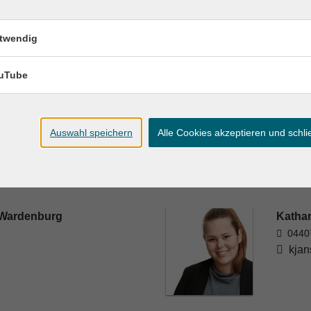
twendig
se:
www.vhs-ol.de/vhs-cloud
.
uTube
Auswahl speichern
Alle Cookies akzeptieren und schl
 Wardenburg
Katha
0440
kjan