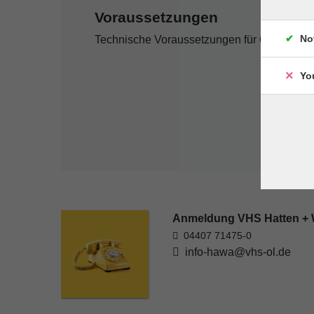
Voraussetzungen
No
Technische Voraussetzungen für Onlinekur
Yo
Anmeldung VHS Hatten +
04407 71475-0
info-hawa@vhs-ol.de