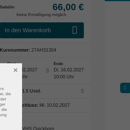
66,00 €
Gebühr
Keine Ermäßigung möglich.
In den Warenkorb
Kursnummer:
27AH31304
Start
Ende
×
Di. 16.02.2027
Di. 16.02.2027
09:00 Uhr
10:00 Uhr
rs
1 Termin
/ 1.5
Ustd.
ei, die
ndet
ger
Anmeldeschluss:
Mi. 10.02.2027
 die
dung
Dozent*in:
VHS Quickborn