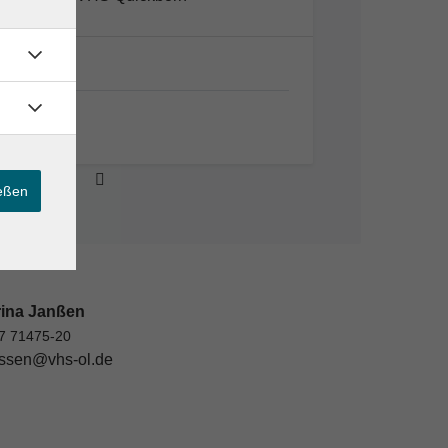
Online
Online
ießen
rina Janßen
7 71475-20
ssen@vhs-ol.de