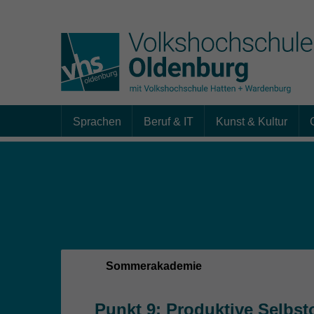
Sprachen
Beruf & IT
Kunst & Kultur
Skip to main content
Sie sind hier:
Sommerakademie
Punkt 9: Produktive Selbsto