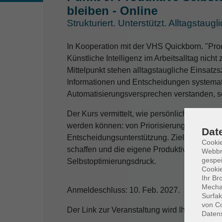
bleiben - Online
Strukturiert. Unterstützt. Alltagstaugli
In Kooperation mit der VHS Quickborn. "Prod
Künstliche Intelligenz im Arbeitsalltag nicht 
Mittelpunkt stehen alltagstaugliche Einsatz
Informationen und Entscheidungen systematis
Automatisierungsversprechen verstanden, so
Der Kurs vermittelt, wie persönliche Arbeitsw
werden können: von Priorisierung und Plan
Dat
Entscheidungsunterstützung. Ziel ist es, me
Cookie
schaffen und die eigene Produktivität nachhal
Webbr
gespei
Selbstoptimierungsdruck.
Cookie
Ihr Br
Mechan
Anmeldeschluss: 10. Feb. 2027.
Surfak
von Co
Der Link zur Veranstaltung wird Ihnen drei 
Daten