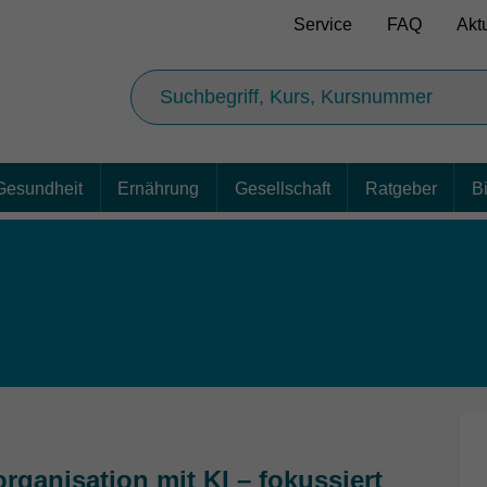
Service
FAQ
Akt
Gesundheit
Ernährung
Gesellschaft
Ratgeber
B
rganisation mit KI – fokussiert