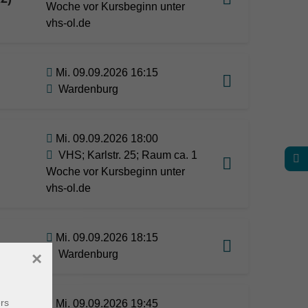
Woche vor Kursbeginn unter
vhs-ol.de
Mi. 09.09.2026 16:15
Wardenburg
Mi. 09.09.2026 18:00
VHS; Karlstr. 25; Raum ca. 1
Woche vor Kursbeginn unter
vhs-ol.de
Mi. 09.09.2026 18:15
Wardenburg
×
rs
Mi. 09.09.2026 19:45