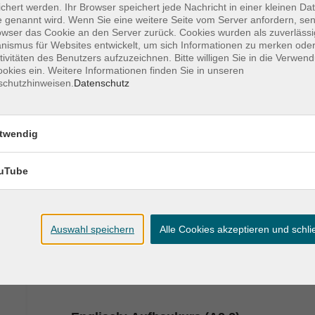
chert werden. Ihr Browser speichert jede Nachricht in einer kleinen Dat
Englisch: Easy conversation (A2)
 genannt wird. Wenn Sie eine weitere Seite vom Server anfordern, se
Kleingruppe
owser das Cookie an den Server zurück. Cookies wurden als zuverlässi
ismus für Websites entwickelt, um sich Informationen zu merken oder
tivitäten des Benutzers aufzuzeichnen. Bitte willigen Sie in die Verwen
okies ein. Weitere Informationen finden Sie in unseren
schutzhinweisen.
Datenschutz
Englisch: Aufbaukurs (A2.3)
twendig
uTube
Englisch: Easy conversation (A2)
Auswahl speichern
Alle Cookies akzeptieren und schl