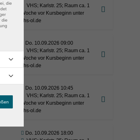
ei, die
VHS; Karlstr. 25; Raum ca. 1
ndet
Woche vor Kursbeginn unter
ger
 die
vhs-ol.de
dung
Do. 10.09.2026 09:00
VHS; Karlstr. 25; Raum ca. 1
Woche vor Kursbeginn unter
vhs-ol.de
Do. 10.09.2026 10:45
VHS; Karlstr. 25; Raum ca. 1
ießen
Woche vor Kursbeginn unter
vhs-ol.de
Do. 10.09.2026 18:00