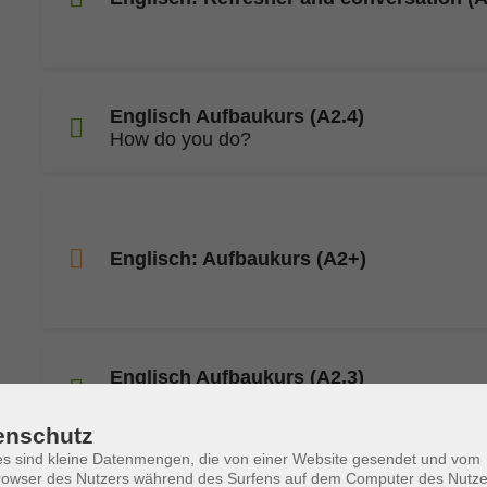
Englisch Aufbaukurs (A2.4)
How do you do?
Englisch: Aufbaukurs (A2+)
Englisch Aufbaukurs (A2.3)
How do you do?
enschutz
s sind kleine Datenmengen, die von einer Website gesendet und vom
owser des Nutzers während des Surfens auf dem Computer des Nutze