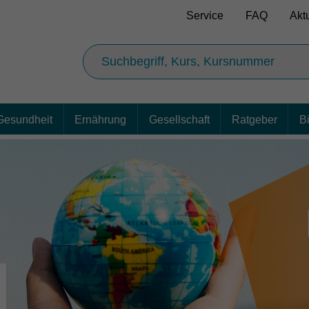
Service
FAQ
Akt
Gesundheit
Ernährung
Gesellschaft
Ratgeber
B