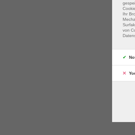
gespei
Cookie
Ihr Br
Mechan
Surfak
von Co
Daten
No
Yo