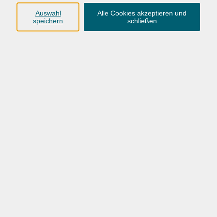
und Portugal (Metropolitan
Auswahl
Alle Cookies akzeptieren und
Museum New York, Paul Getty
speichern
schließen
Museum Malibu/Los Angeles,
Institutuo de Jose Figureido
Lissabon)
Studium der
Museumswissenschaften an der
Universität in Oldenburg
Ausstellungen/Öffentliche
Präsentationen
u. a. Mahnmal zum
Gedenken der Opfer des
Nationalsozialismus, St. Bernhard
Gymnasium Willich; Kulturfabrik
Haldensleben; NWZ Galerie.
Keramik für Draußen und Drinnen
Buten un Binnen