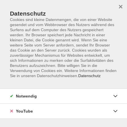
×
Datenschutz
Cookies sind kleine Datenmengen, die von einer Website
gesendet und vom Webbrowser des Nutzers während des
Surfens auf dem Computer des Nutzers gespeichert
werden. Ihr Browser speichert jede Nachricht in einer
Skip to main content
kleinen Datei, die Cookie genannt wird. Wenn Sie eine
Anke H. Otto
weitere Seite vom Server anfordern, sendet Ihr Browser
das Cookie an den Server zurück. Cookies wurden als
Mitglied im BBK Oldenburg
zuverlässiger Mechanismus für Websites entwickelt, um
sich Informationen zu merken oder die Surfaktivitäten des
Mitglied im Deutschen
Benutzers aufzuzeichnen. Bitte willigen Sie in die
Museumsbund
Verwendung von Cookies ein. Weitere Informationen finden
Sie in unseren Datenschutzhinweisen.
Datenschutz
Beruflicher und künstlerischer
Werdegang
Notwendig
Tischlerlehre
Restaurierungsstudium mit
YouTube
Diplom-Abschluss
Auslandstätigkeiten während
und nach dem Studium in USA