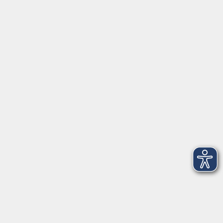
0441 92391-50
0441 92391-13
info@vhs-ol.de
Öffnungszeiten
Montag, Dienstag und Donnerstag:
9:00 bis 17:00 Uhr
Mittwoch und Freitag:
9:00 bis 12:30 Uhr
Volkshochschule Hatten + Wardenburg
Anschrift
Patenbergsweg 7