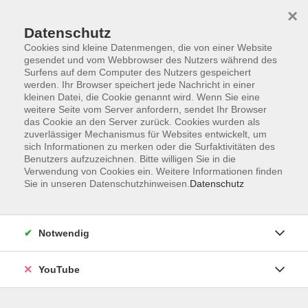
×
Datenschutz
Cookies sind kleine Datenmengen, die von einer Website
gesendet und vom Webbrowser des Nutzers während des
Surfens auf dem Computer des Nutzers gespeichert
werden. Ihr Browser speichert jede Nachricht in einer
Skip to main content
kleinen Datei, die Cookie genannt wird. Wenn Sie eine
weitere Seite vom Server anfordern, sendet Ihr Browser
Ratgeber
das Cookie an den Server zurück. Cookies wurden als
zuverlässiger Mechanismus für Websites entwickelt, um
sich Informationen zu merken oder die Surfaktivitäten des
Benutzers aufzuzeichnen. Bitte willigen Sie in die
Verwendung von Cookies ein. Weitere Informationen finden
Sie in unseren Datenschutzhinweisen.
Datenschutz
51 Kurse
KURSE NACH THEMEN
Notwendig
Gesundheit
5
YouTube
Familie und Persönlichkeit
20
Recht und Finanzen
17