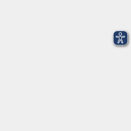
Vortrag: Emotionale Erschöpfung
Wenn die Seele keine Kraft mehr hat
Do. 26.11.2026 19:00
Oldenburg
FinanzFit für die Zukunft
Für Auszubildende und Berufseinsteiger*innen
Fr. 27.11.2026 19:00
Hatten
mehr laden
>