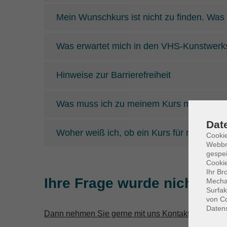
Mein Wunschkurs ist nicht zu finden. Was
Was erwartet mich in den VHS-Kunstwerk
Hinweise zur Barrierefreiheit
Was muss ich zu meinem Kurs mitbringen
Dat
Woher weiß ich, ob ein Kurs für mich geeig
Cookie
Webbr
gespei
Cookie
Ihr Br
Ihre Frage wurde nicht be
Mechan
Surfak
von Co
Daten
Dann nehmen Sie gerne mit uns Kontakt auf!