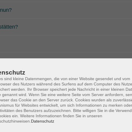
 nun?
stätten?
?
enschutz
net ist?
s sind kleine Datenmengen, die von einer Website gesendet und vom
owser des Nutzers während des Surfens auf dem Computer des Nutze
chert werden. Ihr Browser speichert jede Nachricht in einer kleinen Dat
 genannt wird. Wenn Sie eine weitere Seite vom Server anfordern, se
owser das Cookie an den Server zurück. Cookies wurden als zuverlässi
antwortet?
ismus für Websites entwickelt, um sich Informationen zu merken oder
tivitäten des Benutzers aufzuzeichnen. Bitte willigen Sie in die Verwen
okies ein. Weitere Informationen finden Sie in unseren
schutzhinweisen.
Datenschutz