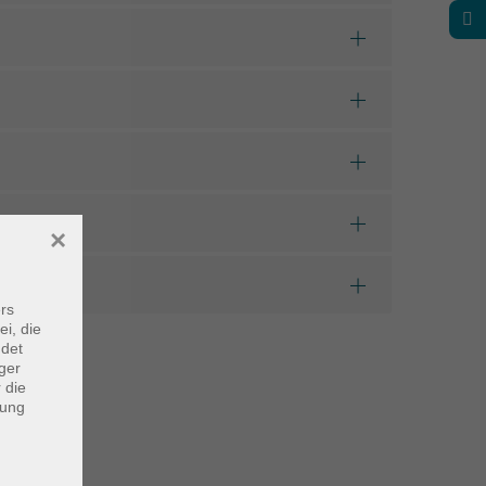
×
rs
ei, die
ndet
ger
 die
dung