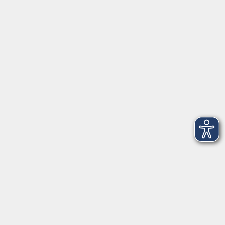
Gefördert wurde die Ausstattung des DigiLabs im Rahmen
des Digital Campus Niedersachsen durch Mittel der
Ministerien für Wissenschaft und Kultur sowie für
Wirtschaft, Arbeit, Verkehr und Digitalisierung. Auch zwei
Oldenburger Fördereinrichtungen halfen der VHS, die
Investitionen zu stemmen: der Rotary Club Oldenburg
Schloss und Ammerland sowie der Förderverein VHS
Oldenburg e. V.
Ihr Ansprechpartner