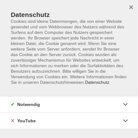
×
Datenschutz
Cookies sind kleine Datenmengen, die von einer Website
gesendet und vom Webbrowser des Nutzers während des
Surfens auf dem Computer des Nutzers gespeichert
werden. Ihr Browser speichert jede Nachricht in einer
Skip to main content
You are here:
DigiLab DREI.13
kleinen Datei, die Cookie genannt wird. Wenn Sie eine
weitere Seite vom Server anfordern, sendet Ihr Browser
das Cookie an den Server zurück. Cookies wurden als
zuverlässiger Mechanismus für Websites entwickelt, um
sich Informationen zu merken oder die Surfaktivitäten des
DigiLab DREI.13
Benutzers aufzuzeichnen. Bitte willigen Sie in die
Verwendung von Cookies ein. Weitere Informationen finden
Sie in unseren Datenschutzhinweisen.
Datenschutz
DigiLab DREI.13
Notwendig
Lernen in mehr als einer Realität!
YouTube
Mit unserem DigiLab DREI.13 denken wir den klassischen