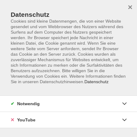
×
Datenschutz
Cookies sind kleine Datenmengen, die von einer Website
gesendet und vom Webbrowser des Nutzers während des
Surfens auf dem Computer des Nutzers gespeichert
werden. Ihr Browser speichert jede Nachricht in einer
Skip to main content
kleinen Datei, die Cookie genannt wird. Wenn Sie eine
404 Fehler
weitere Seite vom Server anfordern, sendet Ihr Browser
das Cookie an den Server zurück. Cookies wurden als
Ups...Seite nicht gefunden.
zuverlässiger Mechanismus für Websites entwickelt, um
sich Informationen zu merken oder die Surfaktivitäten des
Benutzers aufzuzeichnen. Bitte willigen Sie in die
Verwendung von Cookies ein. Weitere Informationen finden
You are here:
Sie in unseren Datenschutzhinweisen.
Datenschutz
404
Eine Auswahl unserer Highlight-Kurse.
Notwendig
Mit einem Klick gelangen Sie zur
Startseite.
YouTube