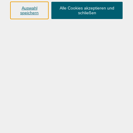
Ergebnisse filtern
Auswahl
Alle Cookies akzeptieren und
speichern
schließen
Wochentage
Tageszeit
Ort
Dozent
nur buchbare
nur beginnende
nur online
Datum aufsteigend
mehr laden