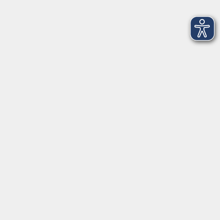
Singen mit Seele – Deine Stimme. Dein Song.
Ausdruck & Performance für Fortgeschrittene
Sa. 12.12.2026 15:00
Wardenburg
Weihnachtsbäckerei - natürlich gut!
Für Naschkatzen zur Adventszeit
Sa. 12.12.2026 15:00
Kirchhatten
Allgemeiner Integrationskurs
Basiskurs 3 (Modul 3)