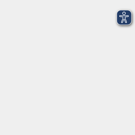
Wardenburg
Infoabend: Heilpraktiker*in für Psychotherapie
Di. 19.01.2027 19:00
Oldenburg
Punkt 9: Mastodon – (k)eine Instagram-
Alternative 2027?! - Online
Dezentral. Community-getragen. Jenseits der
Plattformlogik.
Mi. 20.01.2027 09:00
Online