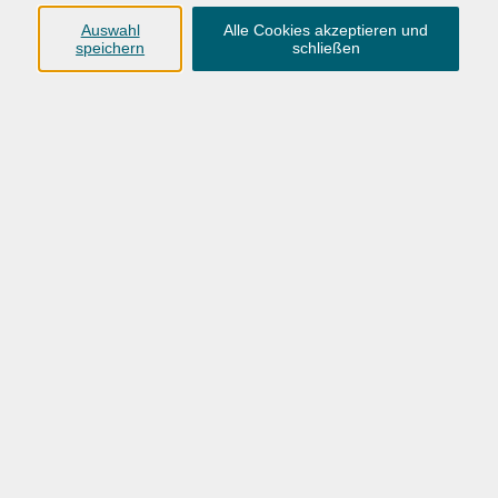
Ergebnisse filtern
Auswahl
Alle Cookies akzeptieren und
speichern
schließen
Wochentage
Tageszeit
Ort
Dozent
nur buchbare
nur beginnende
nur online
Datum aufsteigend
mehr laden