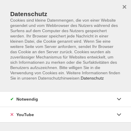
×
Datenschutz
Cookies sind kleine Datenmengen, die von einer Website
gesendet und vom Webbrowser des Nutzers während des
Surfens auf dem Computer des Nutzers gespeichert
werden. Ihr Browser speichert jede Nachricht in einer
Skip to main content
kleinen Datei, die Cookie genannt wird. Wenn Sie eine
404 Fehler
weitere Seite vom Server anfordern, sendet Ihr Browser
das Cookie an den Server zurück. Cookies wurden als
Ups...Seite nicht gefunden.
zuverlässiger Mechanismus für Websites entwickelt, um
sich Informationen zu merken oder die Surfaktivitäten des
Benutzers aufzuzeichnen. Bitte willigen Sie in die
Verwendung von Cookies ein. Weitere Informationen finden
You are here:
Sie in unseren Datenschutzhinweisen.
Datenschutz
404
Eine Auswahl unserer Highlight-Kurse.
Notwendig
Mit einem Klick gelangen Sie zur
Startseite.
YouTube