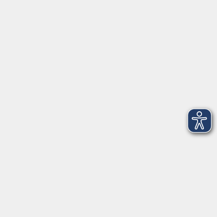
Montag, Dienstag und Donnerstag:
9:00 bis 17:00 Uhr
Mittwoch und Freitag:
9:00 bis 12:30 Uhr
Volkshochschule Hatten + Wardenburg
Anschrift
Patenbergsweg 7
26203 Wardenburg
04407 71475-0
info-hawa@vhs-ol.de
Öffnungszeiten