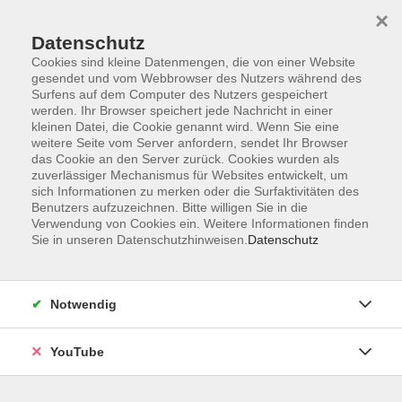
×
Datenschutz
Cookies sind kleine Datenmengen, die von einer Website
gesendet und vom Webbrowser des Nutzers während des
Surfens auf dem Computer des Nutzers gespeichert
werden. Ihr Browser speichert jede Nachricht in einer
Skip to main content
kleinen Datei, die Cookie genannt wird. Wenn Sie eine
weitere Seite vom Server anfordern, sendet Ihr Browser
Aktuelles
das Cookie an den Server zurück. Cookies wurden als
zuverlässiger Mechanismus für Websites entwickelt, um
sich Informationen zu merken oder die Surfaktivitäten des
Benutzers aufzuzeichnen. Bitte willigen Sie in die
Verwendung von Cookies ein. Weitere Informationen finden
You are here:
Aktuelles
Sie in unseren Datenschutzhinweisen.
Datenschutz
Aktuelle Neuigkeiten unserer Volkshochschule.
Notwendig
Ministerpräsident in der
YouTube
Volkshochschule