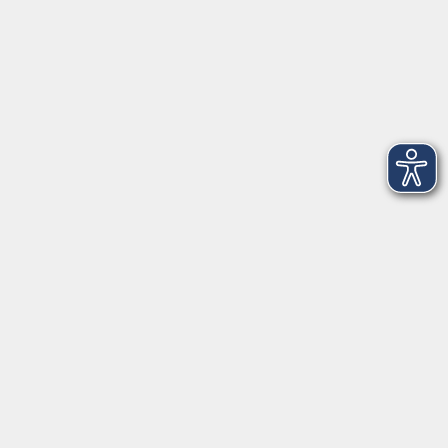
9:00 bis 17:00 Uhr
Mittwoch und Freitag:
9:00 bis 12:30 Uhr
Volkshochschule Hatten + Wardenburg
Anschrift
Patenbergsweg 7
26203 Wardenburg
04407 71475-0
info-hawa@vhs-ol.de
Öffnungszeiten