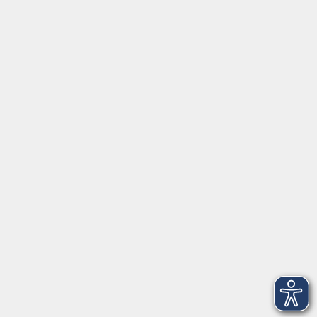
26123 Oldenburg
0441 92391-50
0441 92391-13
info@vhs-ol.de
Öffnungszeiten
Montag, Dienstag und Donnerstag:
9:00 bis 17:00 Uhr
Mittwoch und Freitag:
9:00 bis 12:30 Uhr
Volkshochschule Hatten + Wardenburg
Anschrift