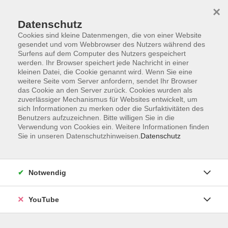
×
Datenschutz
Cookies sind kleine Datenmengen, die von einer Website
gesendet und vom Webbrowser des Nutzers während des
Surfens auf dem Computer des Nutzers gespeichert
werden. Ihr Browser speichert jede Nachricht in einer
Skip to main content
kleinen Datei, die Cookie genannt wird. Wenn Sie eine
weitere Seite vom Server anfordern, sendet Ihr Browser
Aktuelles
das Cookie an den Server zurück. Cookies wurden als
zuverlässiger Mechanismus für Websites entwickelt, um
sich Informationen zu merken oder die Surfaktivitäten des
Benutzers aufzuzeichnen. Bitte willigen Sie in die
Verwendung von Cookies ein. Weitere Informationen finden
You are here:
Sie in unseren Datenschutzhinweisen.
Datenschutz
Aktuelles
Aktuelle Neuigkeiten unserer Volkshochschule.
Notwendig
Wettbewerb „Play – mein anderes
YouTube
Ich“