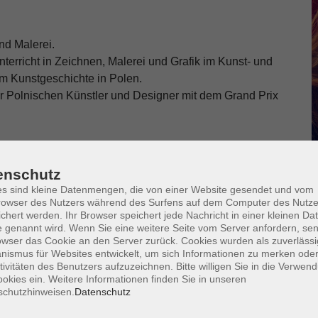
nd Malerei.
nterricht in Zeichnen, Malerei und Grafik im Kunst- und
em Kunstgeschichte in Polen.
 Polnischen Künstler und Designer mit dem Grand Prix
enschutz
s sind kleine Datenmengen, die von einer Website gesendet und vom
owser des Nutzers während des Surfens auf dem Computer des Nutze
chert werden. Ihr Browser speichert jede Nachricht in einer kleinen Dat
 genannt wird. Wenn Sie eine weitere Seite vom Server anfordern, se
owser das Cookie an den Server zurück. Cookies wurden als zuverlässi
ismus für Websites entwickelt, um sich Informationen zu merken oder
tivitäten des Benutzers aufzuzeichnen. Bitte willigen Sie in die Verwen
okies ein. Weitere Informationen finden Sie in unseren
schutzhinweisen.
Datenschutz