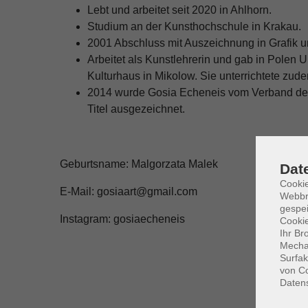
Lebt und arbeitet seit 2020 in Ahlhorn.
Studium an der Kunsthochschule in Krakau.
2001 Abschluss mit Auszeichnung in Grafik u
Arbeitet als Kunstlehrerin und gab in Polen U
Kulturhaus in Mikolow. Sie unterrichtete zud
2014 wurde Gosia Echeneis vom Verband der
Titel ausgezeichnet.
Geburtsname: Malgorzata Malek
Dat
Cookie
E-Mail: gosiaart@gmail.com
Webbr
gespei
Instagram: gosiaecheneis
Cookie
Ihr Br
Mechan
Surfak
von Co
Daten