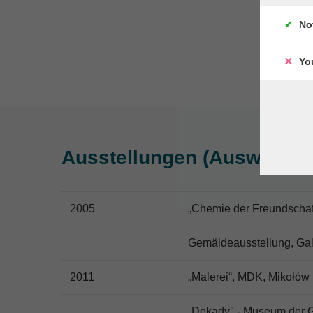
No
Yo
Ausstellungen (Auswahl)
2005
„Chemie der Freundschaf
Gemäldeausstellung, Gale
2011
„Malerei“, MDK, Mikołów
„Dekady" - Museum der Ge