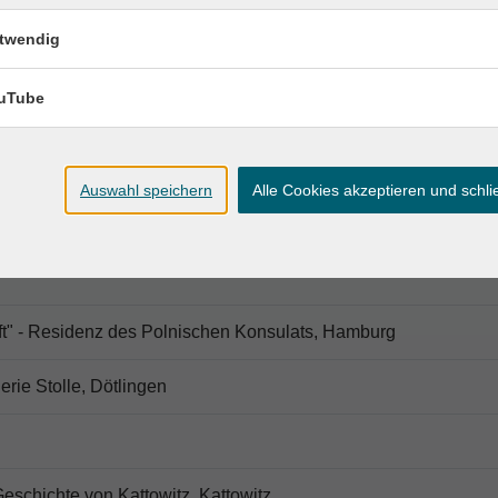
twendig
uTube
Auswahl speichern
Alle Cookies akzeptieren und schl
t" - Residenz des Polnischen Konsulats, Hamburg
rie Stolle, Dötlingen
schichte von Kattowitz, Kattowitz