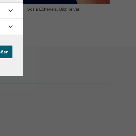
Gosia Echeneis. Bild: privat.
ießen