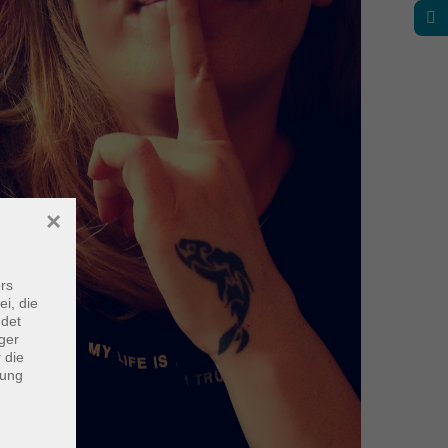
×
rs
ei, die
ndet
ger
 die
dung