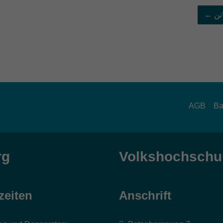
شهاتن
AGB
Ba
rg
Volkshochschul
zeiten
Anschrift