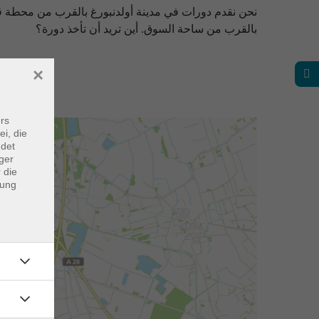
نحن نقدم دورات في مدينة أولدنبورغ بالقرب من محطة ق
بالقرب من ساحة السوق. أين تريد أن تأخذ دورة؟
×
rs
ei, die
ndet
ger
 die
dung