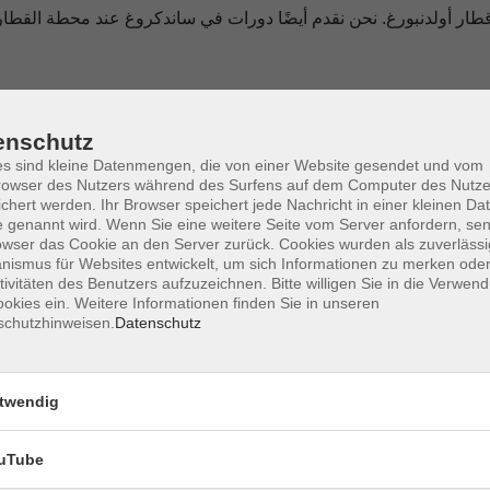
طار أولدنبورغ. نحن نقدم أيضًا دورات في ساندكروغ عند محطة القطا
enschutz
s sind kleine Datenmengen, die von einer Website gesendet und vom
owser des Nutzers während des Surfens auf dem Computer des Nutze
chert werden. Ihr Browser speichert jede Nachricht in einer kleinen Dat
 genannt wird. Wenn Sie eine weitere Seite vom Server anfordern, se
owser das Cookie an den Server zurück. Cookies wurden als zuverlässi
ismus für Websites entwickelt, um sich Informationen zu merken oder
tivitäten des Benutzers aufzuzeichnen. Bitte willigen Sie in die Verwen
okies ein. Weitere Informationen finden Sie in unseren
schutzhinweisen.
Datenschutz
twendig
uTube