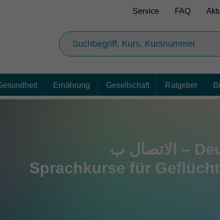
Service
FAQ
Akt
Gesundheit
Ernährung
Gesellschaft
Ratgeber
B
Deutsch – الاتصال ب
Sprachkurse für Geflücht