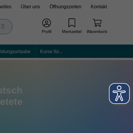
uelles
Über uns
Öffnungszeiten
Kontakt
Profil
Merkzettel
Warenkorb
ildungsurlaube
Kurse für...
etete