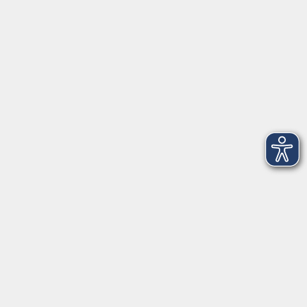
26123 Oldenburg
0441 92391-50
0441 92391-13
info@vhs-ol.de
Öffnungszeiten
Montag, Dienstag und Donnerstag:
9:00 bis 17:00 Uhr
Mittwoch und Freitag:
9:00 bis 12:30 Uhr
Volkshochschule Hatten + Wardenburg
Anschrift