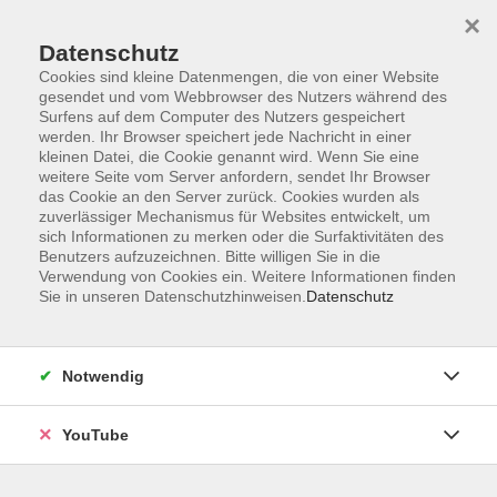
×
Datenschutz
Cookies sind kleine Datenmengen, die von einer Website
gesendet und vom Webbrowser des Nutzers während des
Surfens auf dem Computer des Nutzers gespeichert
werden. Ihr Browser speichert jede Nachricht in einer
Skip to main content
kleinen Datei, die Cookie genannt wird. Wenn Sie eine
Contacto para Berufssprachkurse
weitere Seite vom Server anfordern, sendet Ihr Browser
das Cookie an den Server zurück. Cookies wurden als
Ciudad de Oldenburg
zuverlässiger Mechanismus für Websites entwickelt, um
sich Informationen zu merken oder die Surfaktivitäten des
Benutzers aufzuzeichnen. Bitte willigen Sie in die
Verwendung von Cookies ein. Weitere Informationen finden
You are here:
Sie in unseren Datenschutzhinweisen.
Datenschutz
Deutsch
Selección de cursos
Curso de alemán
Cursos de alemán con fines laborales
Contacto para Berufssprachkurse
Notwendig
Contacto para Berufssprachkurse Ciudad de
Oldenburg
YouTube
Por favor reserva una cita con