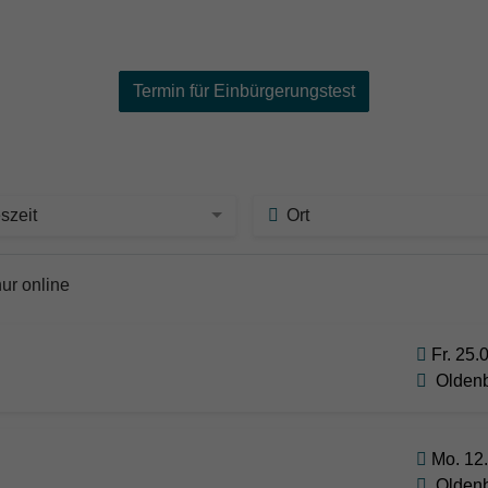
Termin für Einbürgerungstest
szeit
Ort
nur online
Fr. 25.
Olden
Mo. 12.
Olden