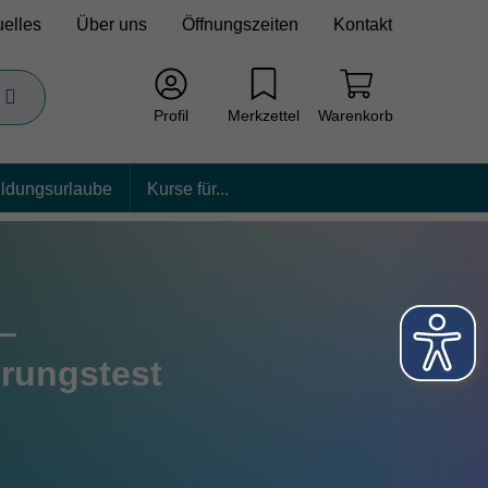
uelles
Über uns
Öffnungszeiten
Kontakt
Profil
Merkzettel
Warenkorb
ildungsurlaube
Kurse für...
–
rungstest