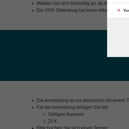
Melden Sie sich frühzeitig an, da die Teilneh
Die VHS Oldenburg hat keine Informationen z
Yo
Die Anmeldung ist nur persönlich mit einem 
Für die Anmeldung bringen Sie mit:
Gültigen Ausweis
25 €
Bitte buchen Sie sich einen Termin: