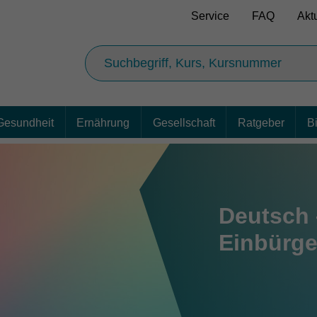
Service
FAQ
Akt
Gesundheit
Ernährung
Gesellschaft
Ratgeber
B
Deutsch 
Einbürge