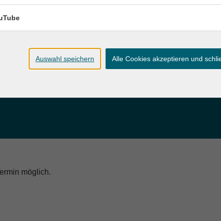
merzahl begrenzt ist und es Anmeldefristen gibt.
u dem Ergebnis Ihres Testes. Die Ergebnisse werden Ihnen dur
uTube
Auswahl speichern
Alle Cookies akzeptieren und schl
Anmeldung zum Test
Termin möglich.