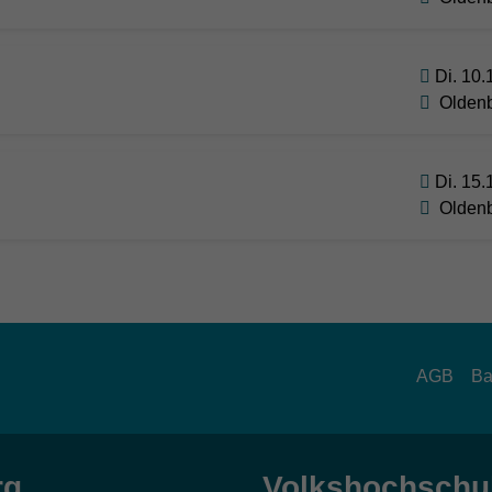
Di. 10.
Olden
Di. 15.
Olden
AGB
Ba
rg
Volkshochschul