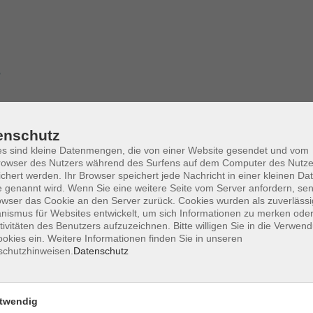
?
enschutz
s sind kleine Datenmengen, die von einer Website gesendet und vom
owser des Nutzers während des Surfens auf dem Computer des Nutze
chert werden. Ihr Browser speichert jede Nachricht in einer kleinen Dat
and.
 genannt wird. Wenn Sie eine weitere Seite vom Server anfordern, se
owser das Cookie an den Server zurück. Cookies wurden als zuverlässi
mat. Bei mindestens 17 richtigen Antworten haben Sie den Test
ismus für Websites entwickelt, um sich Informationen zu merken oder
tivitäten des Benutzers aufzuzeichnen. Bitte willigen Sie in die Verwen
okies ein. Weitere Informationen finden Sie in unseren
schutzhinweisen.
Datenschutz
twendig
Sie folgende Website nutzen:
www.bamf.de