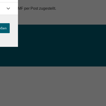
ch das BAMF per Post zugestellt.
ießen