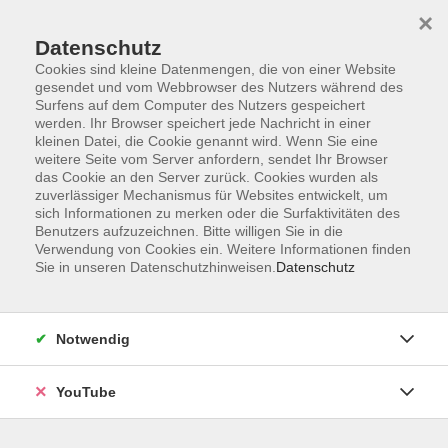
×
Datenschutz
Cookies sind kleine Datenmengen, die von einer Website
gesendet und vom Webbrowser des Nutzers während des
Surfens auf dem Computer des Nutzers gespeichert
werden. Ihr Browser speichert jede Nachricht in einer
Skip to main content
kleinen Datei, die Cookie genannt wird. Wenn Sie eine
Dozent*innen gesucht –
weitere Seite vom Server anfordern, sendet Ihr Browser
das Cookie an den Server zurück. Cookies wurden als
Gesundheit
zuverlässiger Mechanismus für Websites entwickelt, um
sich Informationen zu merken oder die Surfaktivitäten des
Benutzers aufzuzeichnen. Bitte willigen Sie in die
Verwendung von Cookies ein. Weitere Informationen finden
You are here:
Sie in unseren Datenschutzhinweisen.
Datenschutz
Über uns
Arbeiten für die VHS Oldenburg
Dozent*innen gesucht
Dozent*innen gesucht – Gesundheit
Notwendig
Wir suchen regelmäßig freiberufliche Dozent*innen (m/w/d)
YouTube
auf Honorarbasis und Themenvorschläge für das
Seminarangebot. Wenn Sie gerne mit Erwachsenen