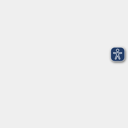
0441 92391-50
0441 92391-13
info@vhs-ol.de
Öffnungszeiten
Montag, Dienstag und Donnerstag:
9:00 bis 17:00 Uhr
Mittwoch und Freitag:
9:00 bis 12:30 Uhr
Volkshochschule Hatten + Wardenburg
Anschrift
Patenbergsweg 7