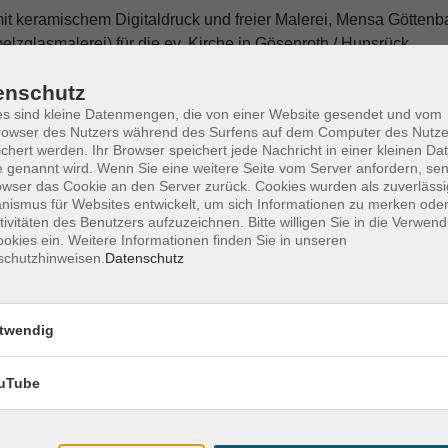
t keramischem Digitaldruck und freier Malerei, Mensa Götten
elzglasmalerei) für die ev. Kirche in Gösenroth / Hunsrück
 (Auswahl)
enschutz
s sind kleine Datenmengen, die von einer Website gesendet und vom
gussa, Frankfurt/Main
owser des Nutzers während des Surfens auf dem Computer des Nutze
lerie bei der Kiierch, Luxembourg
chert werden. Ihr Browser speichert jede Nachricht in einer kleinen Dat
 genannt wird. Wenn Sie eine weitere Seite vom Server anfordern, se
las, Hamburg
owser das Cookie an den Server zurück. Cookies wurden als zuverlässi
ismus für Websites entwickelt, um sich Informationen zu merken oder
tivitäten des Benutzers aufzuzeichnen. Bitte willigen Sie in die Verwen
okies ein. Weitere Informationen finden Sie in unseren
Sa. 10.
schutzhinweisen.
Datenschutz
Olden
twendig
Sa. 24.
Olden
uTube