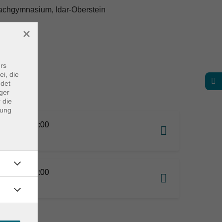
bachgymnasium, Idar-Oberstein
×
rs
ei, die
ndet
ger
 die
dung
10.2026 11:00
burg
10.2026 11:00
burg