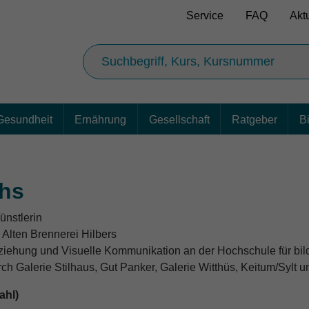
Service
FAQ
Akt
Gesundheit
Ernährung
Gesellschaft
Ratgeber
B
hs
ünstlerin
r Alten Brennerei Hilbers
ziehung und Visuelle Kommunikation an der Hochschule für bi
urch Galerie Stilhaus, Gut Panker, Galerie Witthüs, Keitum/Sylt u
ahl)