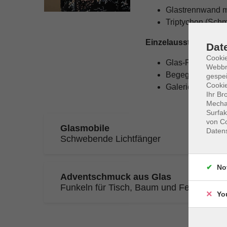
Glastrennwand mi
Triptychon (Schm
Einzelausstellungen
Dat
Cookie
Glas-Formen, De
Webbr
Begegnungen, Ga
gespei
Cookie
Galerie Cactusg
Ihr Br
Mechan
Surfak
von Co
Glasmobile
Daten
Schwebende Lichtfänger
No
Adventschmuck aus Glas
Funkeln für Tisch, Baum und Fenster
Yo