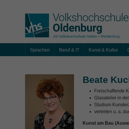
Sprachen
Beruf & IT
Kunst & Kultur
Skip to main content
Beate Kuc
Freischaffende K
Glasatelier in de
Studium Kunster
vertreten u. a. d
Kunst am Bau (Ausw