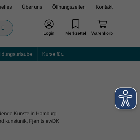
uelles
Über uns
Öffnungszeiten
Kontakt
Login
Merkzettel
Warenkorb
ildungsurlaube
Kurse für...
ldende Künste in Hamburg
nd kunstunik, Fjerritslev/DK