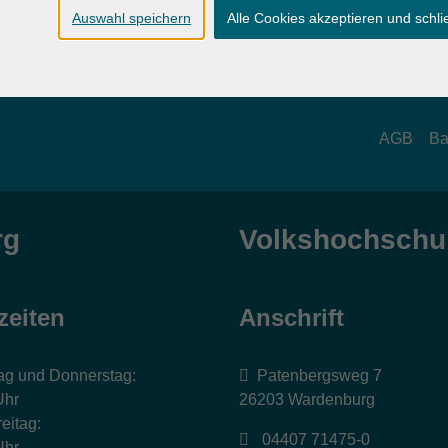
Auswahl speichern
Alle Cookies akzeptieren und schl
AGB
Ba
rg
Volkshochschul
zeiten
Anschrift
ag und Donnerstag:
Patenbergsweg 7
Uhr
26203 Wardenburg
eitag:
04407 71475-0
Uhr