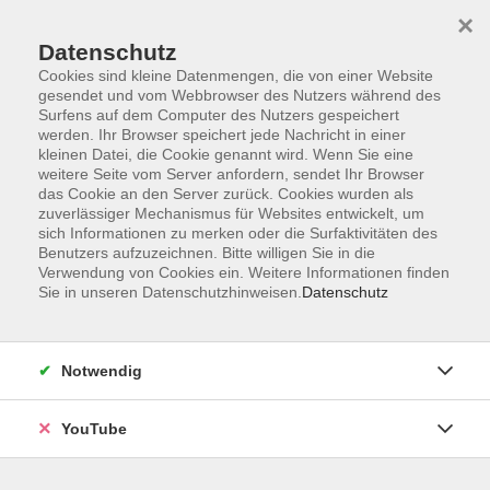
×
Datenschutz
Cookies sind kleine Datenmengen, die von einer Website
gesendet und vom Webbrowser des Nutzers während des
Surfens auf dem Computer des Nutzers gespeichert
werden. Ihr Browser speichert jede Nachricht in einer
Skip to main content
kleinen Datei, die Cookie genannt wird. Wenn Sie eine
Metin Caki
weitere Seite vom Server anfordern, sendet Ihr Browser
das Cookie an den Server zurück. Cookies wurden als
zuverlässiger Mechanismus für Websites entwickelt, um
sich Informationen zu merken oder die Surfaktivitäten des
Benutzers aufzuzeichnen. Bitte willigen Sie in die
Türkisch: Aufbaukurs (A2)
Verwendung von Cookies ein. Weitere Informationen finden
Kleingruppe
Sie in unseren Datenschutzhinweisen.
Datenschutz
Di. 08.09.2026 18:00
VHS; Karlstr. 25; Raum ca. 1 Woche vor
Kursbeginn unter vhs-ol.de
Notwendig
YouTube
Türkisch: Grundkurs (A1.3)