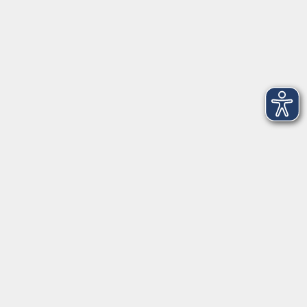
Volkshochschule Hatten + Wardenburg
Anschrift
Patenbergsweg 7
26203 Wardenburg
04407 71475-0
info-hawa@vhs-ol.de
Öffnungszeiten
Montag und Donnerstag:
9:00 bis 12:30 Uhr und 15:00 bis 17:00 Uhr
Dienstag, Mittwoch und Freitag:
9:00 bis 12:30 Uhr