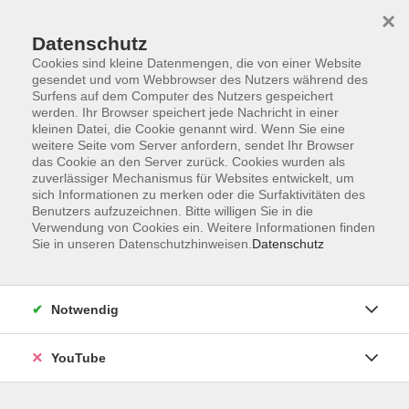
×
Datenschutz
Cookies sind kleine Datenmengen, die von einer Website
gesendet und vom Webbrowser des Nutzers während des
Surfens auf dem Computer des Nutzers gespeichert
werden. Ihr Browser speichert jede Nachricht in einer
Skip to main content
kleinen Datei, die Cookie genannt wird. Wenn Sie eine
Birgit Jacobsen
weitere Seite vom Server anfordern, sendet Ihr Browser
das Cookie an den Server zurück. Cookies wurden als
zuverlässiger Mechanismus für Websites entwickelt, um
sich Informationen zu merken oder die Surfaktivitäten des
Benutzers aufzuzeichnen. Bitte willigen Sie in die
Klönschnack
Verwendung von Cookies ein. Weitere Informationen finden
Plattdeutsch für Teilnehmende mit Vorkenntnissen
Sie in unseren Datenschutzhinweisen.
Datenschutz
Di. 01.09.2026 17:00
Hatten
Notwendig
YouTube
Plattdeutsch für Einsteiger*innen
Schnupperkurs