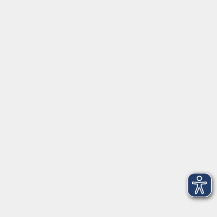
Öffnungszeiten
Montag, Dienstag und Donnerstag:
9:00 bis 17:00 Uhr
Mittwoch und Freitag:
9:00 bis 12:30 Uhr
Volkshochschule Hatten + Wardenburg
Anschrift
Patenbergsweg 7
26203 Wardenburg
04407 71475-0
info-hawa@vhs-ol.de