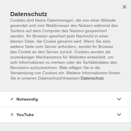
×
Datenschutz
Cookies sind kleine Datenmengen, die von einer Website
gesendet und vom Webbrowser des Nutzers während des
Surfens auf dem Computer des Nutzers gespeichert
werden. Ihr Browser speichert jede Nachricht in einer
Skip to main content
kleinen Datei, die Cookie genannt wird. Wenn Sie eine
Andreas Koch
weitere Seite vom Server anfordern, sendet Ihr Browser
das Cookie an den Server zurück. Cookies wurden als
zuverlässiger Mechanismus für Websites entwickelt, um
Andreas Koch, Jahrgang 1980, wurde
sich Informationen zu merken oder die Surfaktivitäten des
zehn Jahre in der craniosacralen
Benutzers aufzuzeichnen. Bitte willigen Sie in die
Arbeit ausgebildet und sein Lehrer
Verwendung von Cookies ein. Weitere Informationen finden
Sie in unseren Datenschutzhinweisen.
Datenschutz
bezeichnete ihn schon früh als
„Mozart des Cranio“. Durch
verschiedene Ausbildungen und
Notwendig
Schulungen bringt er nicht nur
schulmedizinisch-westliche sondern
auch indische und chinesische
YouTube
Sichtweisen in seine Begleitungen
und Ausbildung mit ein. Er wird seit