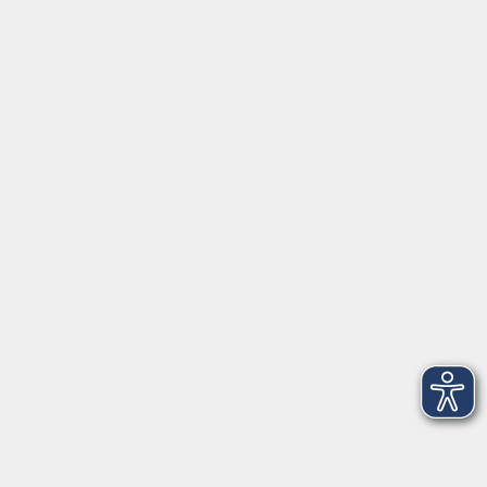
26123 Oldenburg
0441 92391-50
0441 92391-13
info@vhs-ol.de
Öffnungszeiten
Montag, Dienstag und Donnerstag:
9:00 bis 17:00 Uhr
Mittwoch und Freitag:
9:00 bis 12:30 Uhr
Volkshochschule Hatten + Wardenburg
Anschrift