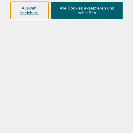
Volkshochschule Oldenburg
Auswahl
Alle Cookies akzeptieren und
speichern
schließen
Anschrift
Karlstraße 25
26123 Oldenburg
0441 92391-50
0441 92391-13
info@vhs-ol.de
Öffnungszeiten
Montag, Dienstag und Donnerstag:
9:00 bis 17:00 Uhr
Mittwoch und Freitag:
9:00 bis 12:30 Uhr