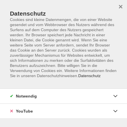
×
Datenschutz
Cookies sind kleine Datenmengen, die von einer Website
gesendet und vom Webbrowser des Nutzers während des
Surfens auf dem Computer des Nutzers gespeichert
werden. Ihr Browser speichert jede Nachricht in einer
Skip to main content
kleinen Datei, die Cookie genannt wird. Wenn Sie eine
weitere Seite vom Server anfordern, sendet Ihr Browser
Der Dozent konnte leider nicht gefunden werden
das Cookie an den Server zurück. Cookies wurden als
zuverlässiger Mechanismus für Websites entwickelt, um
sich Informationen zu merken oder die Surfaktivitäten des
Benutzers aufzuzeichnen. Bitte willigen Sie in die
Verwendung von Cookies ein. Weitere Informationen finden
Sie in unseren Datenschutzhinweisen.
Datenschutz
AGB
Barrierefreiheit
Datenschutz
Notwendig
Impressum
Widerruf
YouTube