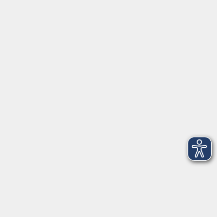
Volkshochschule Hatten + Wardenburg
Anschrift
Patenbergsweg 7
26203 Wardenburg
04407 71475-0
info-hawa@vhs-ol.de
Öffnungszeiten
Montag und Donnerstag:
9:00 bis 12:30 Uhr und 15:00 bis 17:00 Uhr
Dienstag, Mittwoch und Freitag: