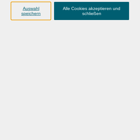
Anschrift
Auswahl
Alle Cookies akzeptieren und
speichern
schließen
Karlstraße 25
26123 Oldenburg
0441 92391-50
0441 92391-13
info@vhs-ol.de
Öffnungszeiten
Montag, Dienstag und Donnerstag:
9:00 bis 17:00 Uhr
Mittwoch und Freitag:
9:00 bis 12:30 Uhr
Volkshochschule Hatten + Wardenburg