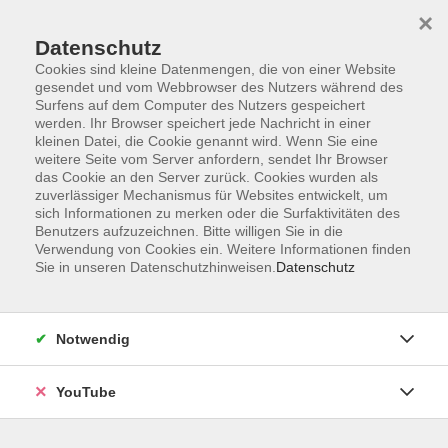
×
Datenschutz
Cookies sind kleine Datenmengen, die von einer Website
gesendet und vom Webbrowser des Nutzers während des
Surfens auf dem Computer des Nutzers gespeichert
werden. Ihr Browser speichert jede Nachricht in einer
Skip to main content
Der Kurs konnte nicht gefunden werden.
kleinen Datei, die Cookie genannt wird. Wenn Sie eine
weitere Seite vom Server anfordern, sendet Ihr Browser
das Cookie an den Server zurück. Cookies wurden als
zuverlässiger Mechanismus für Websites entwickelt, um
sich Informationen zu merken oder die Surfaktivitäten des
AGB
Benutzers aufzuzeichnen. Bitte willigen Sie in die
Barrierefreiheit
Verwendung von Cookies ein. Weitere Informationen finden
Sie in unseren Datenschutzhinweisen.
Datenschutz
Datenschutz
Impressum
Widerruf
Notwendig
YouTube
Volkshochschule Oldenburg