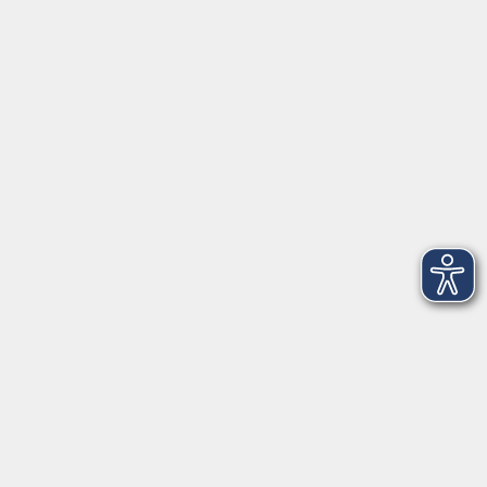
Anschrift
Patenbergsweg 7
26203 Wardenburg
04407 71475-0
info-hawa@vhs-ol.de
Öffnungszeiten
Montag und Donnerstag:
9:00 bis 12:30 Uhr und 15:00 bis 17:00 Uhr
Dienstag, Mittwoch und Freitag:
9:00 bis 12:30 Uhr