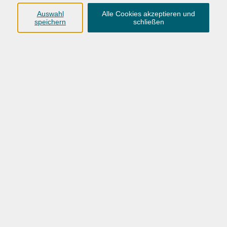
Anschrift
Auswahl
Alle Cookies akzeptieren und
speichern
schließen
Karlstraße 25
26123 Oldenburg
0441 92391-50
0441 92391-13
info@vhs-ol.de
Öffnungszeiten
Montag, Dienstag und Donnerstag:
9:00 bis 17:00 Uhr
Mittwoch und Freitag:
9:00 bis 12:30 Uhr
Volkshochschule Hatten + Wardenburg