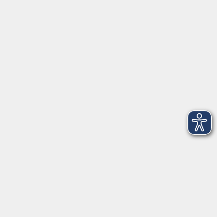
Anschrift
Patenbergsweg 7
26203 Wardenburg
04407 71475-0
info-hawa@vhs-ol.de
Öffnungszeiten
Montag und Donnerstag:
9:00 bis 12:30 Uhr und 15:00 bis 17:00 Uhr
Dienstag, Mittwoch und Freitag:
9:00 bis 12:30 Uhr