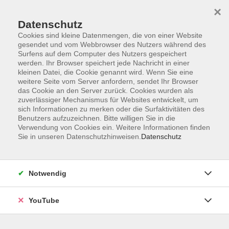
×
Datenschutz
Cookies sind kleine Datenmengen, die von einer Website
gesendet und vom Webbrowser des Nutzers während des
Surfens auf dem Computer des Nutzers gespeichert
werden. Ihr Browser speichert jede Nachricht in einer
Skip to main content
Der Kurs konnte nicht gefunden werden.
kleinen Datei, die Cookie genannt wird. Wenn Sie eine
weitere Seite vom Server anfordern, sendet Ihr Browser
das Cookie an den Server zurück. Cookies wurden als
zuverlässiger Mechanismus für Websites entwickelt, um
sich Informationen zu merken oder die Surfaktivitäten des
AGB
Benutzers aufzuzeichnen. Bitte willigen Sie in die
Barrierefreiheit
Verwendung von Cookies ein. Weitere Informationen finden
Sie in unseren Datenschutzhinweisen.
Datenschutz
Datenschutz
Impressum
Widerruf
Notwendig
YouTube
Volkshochschule Oldenburg