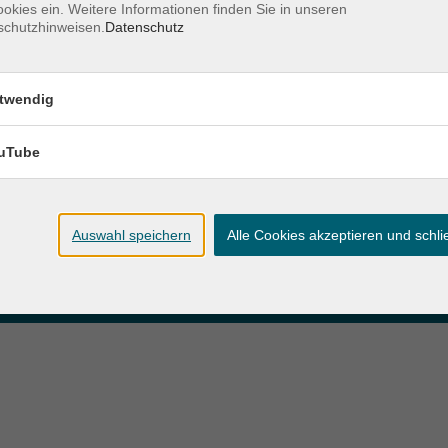
okies ein. Weitere Informationen finden Sie in unseren
schutzhinweisen.
Datenschutz
zeiten
Anschrift
twendig
ag und Donnerstag:
Patenbergsweg 7
Uhr
26203 Wardenburg
eitag:
uTube
04407 71475-0
Uhr
info-hawa@vhs-ol.de
Auswahl speichern
Alle Cookies akzeptieren und schl