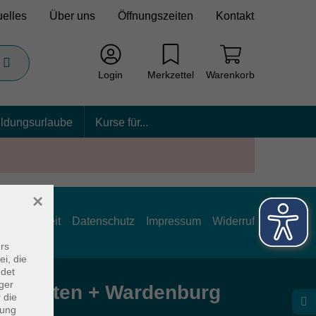
uelles
Über uns
Öffnungszeiten
Kontakt
Login
Merkzettel
Warenkorb
ildungsurlaube
Kurse für...
×
rrierefreiheit
Datenschutz
Impressum
Widerruf
rs
ei, die
ndet
ger
e Hatten + Wardenburg
 die
dung