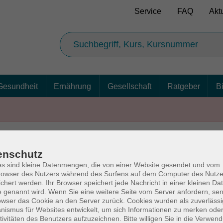
Service
FAQ
Akt
Gesundheit
Ernährung
Gesellschaft
Ratgeber
B
enschutz
AGB
Ba
s sind kleine Datenmengen, die von einer Website gesendet und vom
owser des Nutzers während des Surfens auf dem Computer des Nutze
chert werden. Ihr Browser speichert jede Nachricht in einer kleinen Dat
 genannt wird. Wenn Sie eine weitere Seite vom Server anfordern, se
owser das Cookie an den Server zurück. Cookies wurden als zuverlässi
rg
Volkshochschul
ismus für Websites entwickelt, um sich Informationen zu merken oder
tivitäten des Benutzers aufzuzeichnen. Bitte willigen Sie in die Verwen