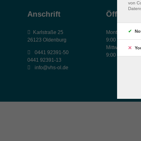
von Co
Daten
Anschrift
Öffnungs
No
Karlstraße 25
Montag, Dienst
26123 Oldenburg
9:00 bis 17:00 
Mittwoch und Fr
Yo
0441 92391-50
9:00 bis 12:30 
0441 92391-13
info@vhs-ol.de