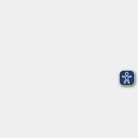
Anschrift
Patenbergsweg 7
26203 Wardenburg
04407 71475-0
info-hawa@vhs-ol.de
Öffnungszeiten
Montag und Donnerstag:
9:00 bis 12:30 Uhr und 15:00 bis 17:00 Uhr
Dienstag, Mittwoch und Freitag:
9:00 bis 12:30 Uhr