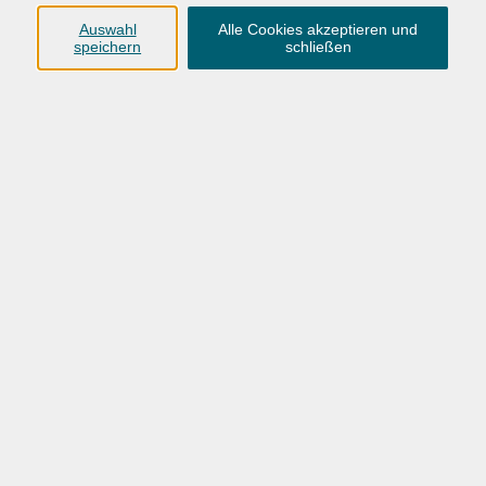
Anschrift
Auswahl
Alle Cookies akzeptieren und
speichern
schließen
Karlstraße 25
26123 Oldenburg
0441 92391-50
0441 92391-13
info@vhs-ol.de
Öffnungszeiten
Montag, Dienstag und Donnerstag:
9:00 bis 17:00 Uhr
Mittwoch und Freitag:
9:00 bis 12:30 Uhr
Volkshochschule Hatten + Wardenburg