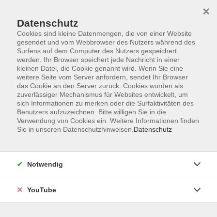
×
Datenschutz
Cookies sind kleine Datenmengen, die von einer Website
gesendet und vom Webbrowser des Nutzers während des
Surfens auf dem Computer des Nutzers gespeichert
werden. Ihr Browser speichert jede Nachricht in einer
Skip to main content
Der Kurs konnte nicht gefunden werden.
kleinen Datei, die Cookie genannt wird. Wenn Sie eine
weitere Seite vom Server anfordern, sendet Ihr Browser
das Cookie an den Server zurück. Cookies wurden als
zuverlässiger Mechanismus für Websites entwickelt, um
sich Informationen zu merken oder die Surfaktivitäten des
AGB
Benutzers aufzuzeichnen. Bitte willigen Sie in die
Barrierefreiheit
Verwendung von Cookies ein. Weitere Informationen finden
Sie in unseren Datenschutzhinweisen.
Datenschutz
Datenschutz
Impressum
Widerruf
Notwendig
YouTube
Volkshochschule Oldenburg