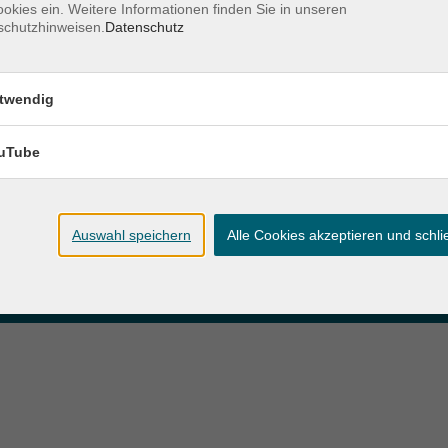
okies ein. Weitere Informationen finden Sie in unseren
schutzhinweisen.
Datenschutz
zeiten
Anschrift
twendig
ag und Donnerstag:
Patenbergsweg 7
Uhr
26203 Wardenburg
eitag:
uTube
04407 71475-0
Uhr
info-hawa@vhs-ol.de
Auswahl speichern
Alle Cookies akzeptieren und schl