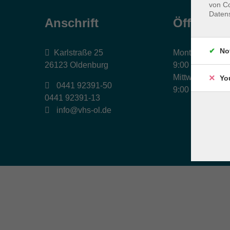
von Co
Daten
Anschrift
Öffnungs
No
Karlstraße 25
Montag, Dienst
26123 Oldenburg
9:00 bis 17:00 
Mittwoch und Fr
Yo
0441 92391-50
9:00 bis 12:30 
0441 92391-13
info@vhs-ol.de