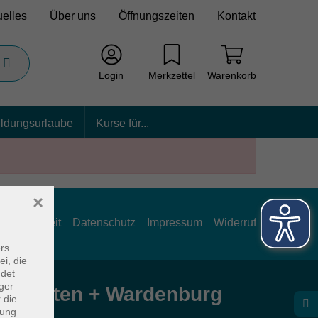
uelles
Über uns
Öffnungszeiten
Kontakt
Login
Merkzettel
Warenkorb
ildungsurlaube
Kurse für...
×
rrierefreiheit
Datenschutz
Impressum
Widerruf
rs
ei, die
ndet
ger
e Hatten + Wardenburg
 die
dung