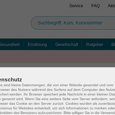
Service
FAQ
Akt
Gesundheit
Ernährung
Gesellschaft
Ratgeber
B
enschutz
AGB
Ba
s sind kleine Datenmengen, die von einer Website gesendet und vom
owser des Nutzers während des Surfens auf dem Computer des Nutze
chert werden. Ihr Browser speichert jede Nachricht in einer kleinen Dat
 genannt wird. Wenn Sie eine weitere Seite vom Server anfordern, se
owser das Cookie an den Server zurück. Cookies wurden als zuverlässi
rg
Volkshochschul
ismus für Websites entwickelt, um sich Informationen zu merken oder
tivitäten des Benutzers aufzuzeichnen. Bitte willigen Sie in die Verwen