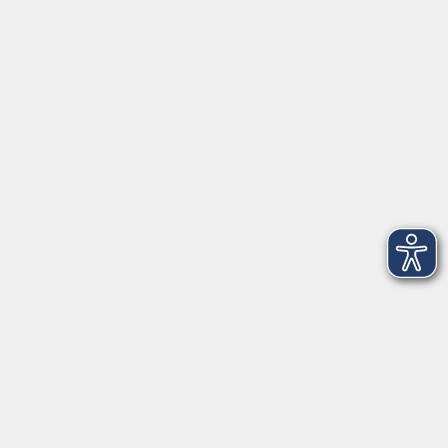
Anschrift
Patenbergsweg 7
26203 Wardenburg
04407 71475-0
info-hawa@vhs-ol.de
Öffnungszeiten
Montag und Donnerstag:
9:00 bis 12:30 Uhr und 15:00 bis 17:00 Uhr
Dienstag, Mittwoch und Freitag:
9:00 bis 12:30 Uhr