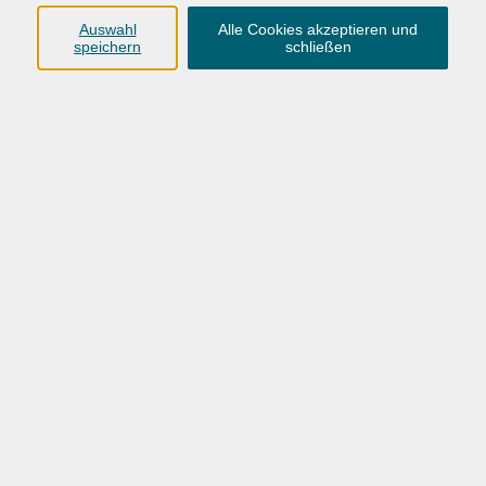
Anschrift
Auswahl
Alle Cookies akzeptieren und
speichern
schließen
Karlstraße 25
26123 Oldenburg
0441 92391-50
0441 92391-13
info@vhs-ol.de
Öffnungszeiten
Montag, Dienstag und Donnerstag:
9:00 bis 17:00 Uhr
Mittwoch und Freitag:
9:00 bis 12:30 Uhr
Volkshochschule Hatten + Wardenburg