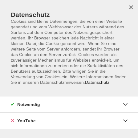
×
Datenschutz
Cookies sind kleine Datenmengen, die von einer Website
gesendet und vom Webbrowser des Nutzers während des
Surfens auf dem Computer des Nutzers gespeichert
werden. Ihr Browser speichert jede Nachricht in einer
Skip to main content
Der Kurs konnte nicht gefunden werden.
kleinen Datei, die Cookie genannt wird. Wenn Sie eine
weitere Seite vom Server anfordern, sendet Ihr Browser
das Cookie an den Server zurück. Cookies wurden als
zuverlässiger Mechanismus für Websites entwickelt, um
sich Informationen zu merken oder die Surfaktivitäten des
AGB
Benutzers aufzuzeichnen. Bitte willigen Sie in die
Barrierefreiheit
Verwendung von Cookies ein. Weitere Informationen finden
Sie in unseren Datenschutzhinweisen.
Datenschutz
Datenschutz
Impressum
Widerruf
Notwendig
YouTube
Volkshochschule Oldenburg