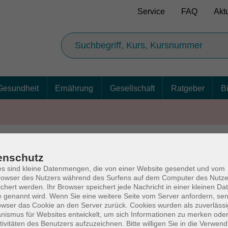
Service
FAQ
Akt
Gesundheit
Ernährung
Gesellschaft
Ratgeber
B
enschutz
AGB
Ba
s sind kleine Datenmengen, die von einer Website gesendet und vom
owser des Nutzers während des Surfens auf dem Computer des Nutze
chert werden. Ihr Browser speichert jede Nachricht in einer kleinen Dat
 genannt wird. Wenn Sie eine weitere Seite vom Server anfordern, se
owser das Cookie an den Server zurück. Cookies wurden als zuverlässi
rg
Volkshochschul
ismus für Websites entwickelt, um sich Informationen zu merken oder
tivitäten des Benutzers aufzuzeichnen. Bitte willigen Sie in die Verwen