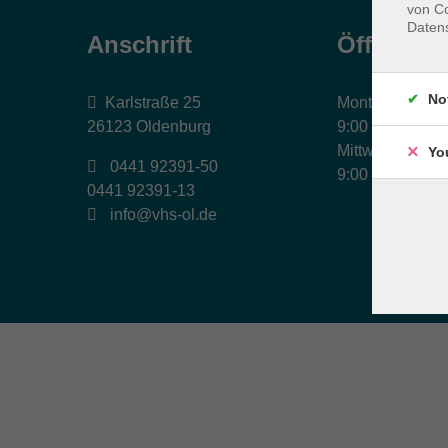
von Co
Daten
Anschrift
Öffnungs
No
Karlstraße 25
Montag, Dienst
26123 Oldenburg
9:00 bis 17:00 
Mittwoch und Fr
Yo
0441 92391-50
9:00 bis 12:30 
0441 92391-13
info@vhs-ol.de