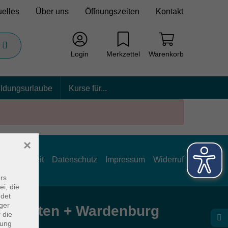
uelles
Über uns
Öffnungszeiten
Kontakt
Login
Merkzettel
Warenkorb
ildungsurlaube
Kurse für...
×
rrierefreiheit
Datenschutz
Impressum
Widerruf
rs
ei, die
ndet
ger
e Hatten + Wardenburg
 die
dung