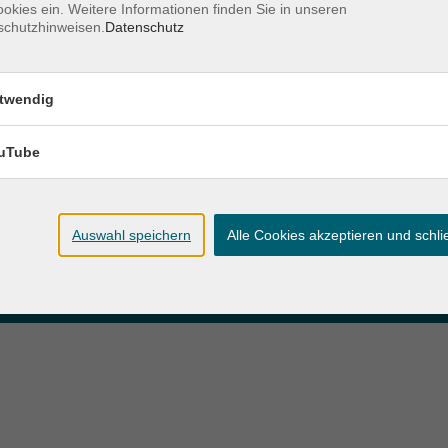
okies ein. Weitere Informationen finden Sie in unseren
schutzhinweisen.
Datenschutz
zeiten
Anschrift
twendig
ag und Donnerstag:
Patenbergsweg 7
Uhr
26203 Wardenburg
eitag:
uTube
04407 71475-0
Uhr
info-hawa@vhs-ol.de
Auswahl speichern
Alle Cookies akzeptieren und schl