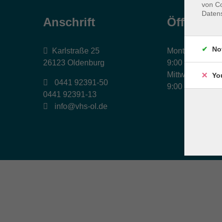
von Co
Daten
Anschrift
Öffnungs
No
Karlstraße 25
Montag, Dienst
26123 Oldenburg
9:00 bis 17:00 
Mittwoch und Fr
Yo
0441 92391-50
9:00 bis 12:30 
0441 92391-13
info@vhs-ol.de