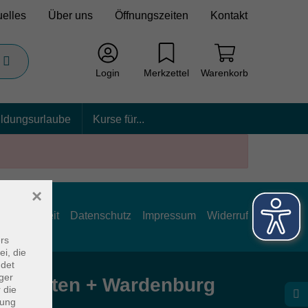
uelles
Über uns
Öffnungszeiten
Kontakt
Login
Merkzettel
Warenkorb
ildungsurlaube
Kurse für...
×
rrierefreiheit
Datenschutz
Impressum
Widerruf
rs
ei, die
ndet
ger
e Hatten + Wardenburg
 die
dung