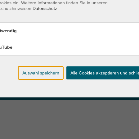
okies ein. Weitere Informationen finden Sie in unseren
schutzhinweisen.
Datenschutz
zeiten
Anschrift
twendig
ag und Donnerstag:
Patenbergsweg 7
Uhr
26203 Wardenburg
eitag:
uTube
04407 71475-0
Uhr
info-hawa@vhs-ol.de
Auswahl speichern
Alle Cookies akzeptieren und schl