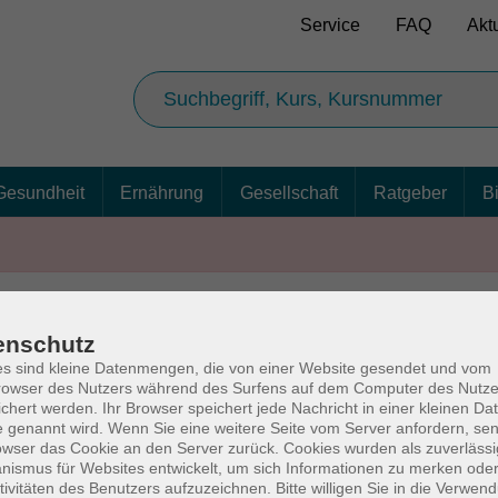
Service
FAQ
Akt
Gesundheit
Ernährung
Gesellschaft
Ratgeber
B
enschutz
AGB
Ba
s sind kleine Datenmengen, die von einer Website gesendet und vom
owser des Nutzers während des Surfens auf dem Computer des Nutze
chert werden. Ihr Browser speichert jede Nachricht in einer kleinen Dat
 genannt wird. Wenn Sie eine weitere Seite vom Server anfordern, se
owser das Cookie an den Server zurück. Cookies wurden als zuverlässi
rg
Volkshochschul
ismus für Websites entwickelt, um sich Informationen zu merken oder
tivitäten des Benutzers aufzuzeichnen. Bitte willigen Sie in die Verwen