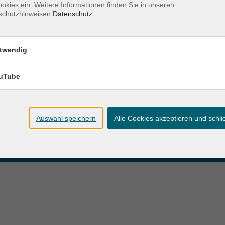
okies ein. Weitere Informationen finden Sie in unseren
schutzhinweisen.
Datenschutz
zeiten
Anschrift
twendig
ag und Donnerstag:
Patenbergsweg 7
Uhr
26203 Wardenburg
eitag:
uTube
04407 71475-0
Uhr
info-hawa@vhs-ol.de
Auswahl speichern
Alle Cookies akzeptieren und schl