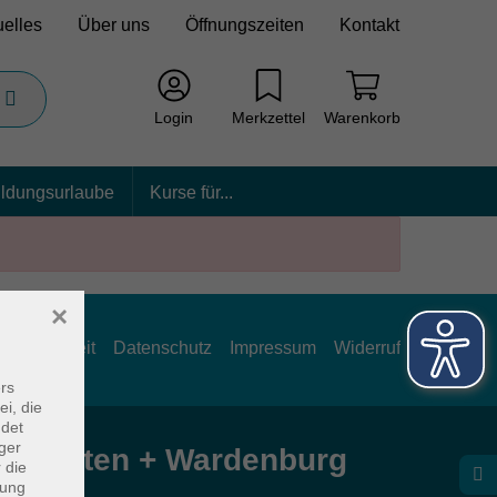
uelles
Über uns
Öffnungszeiten
Kontakt
Login
Merkzettel
Warenkorb
ildungsurlaube
Kurse für...
×
rrierefreiheit
Datenschutz
Impressum
Widerruf
rs
ei, die
ndet
ger
e Hatten + Wardenburg
 die
dung