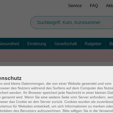
Service
FAQ
Akt
Gesundheit
Ernährung
Gesellschaft
Ratgeber
B
enschutz
AGB
Ba
s sind kleine Datenmengen, die von einer Website gesendet und vom
owser des Nutzers während des Surfens auf dem Computer des Nutze
chert werden. Ihr Browser speichert jede Nachricht in einer kleinen Dat
 genannt wird. Wenn Sie eine weitere Seite vom Server anfordern, se
owser das Cookie an den Server zurück. Cookies wurden als zuverlässi
rg
Volkshochschul
ismus für Websites entwickelt, um sich Informationen zu merken oder
tivitäten des Benutzers aufzuzeichnen. Bitte willigen Sie in die Verwen