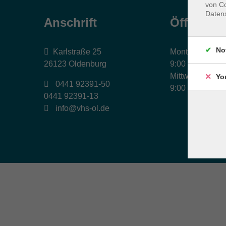
von Co
Daten
Anschrift
Öffnungs
No
Karlstraße 25
Montag, Dienst
26123 Oldenburg
9:00 bis 17:00 
Mittwoch und Fr
Yo
0441 92391-50
9:00 bis 12:30 
0441 92391-13
info@vhs-ol.de