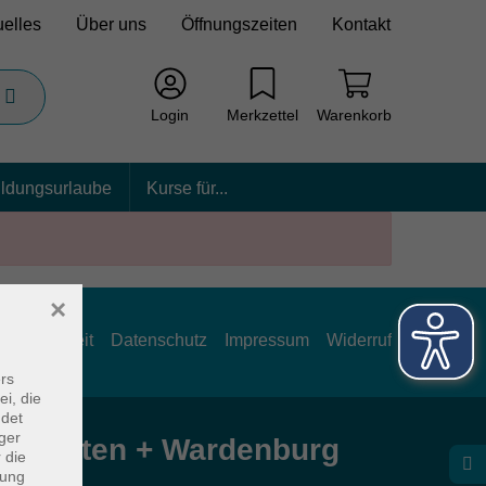
uelles
Über uns
Öffnungszeiten
Kontakt
Login
Merkzettel
Warenkorb
ildungsurlaube
Kurse für...
×
rrierefreiheit
Datenschutz
Impressum
Widerruf
rs
ei, die
ndet
ger
e Hatten + Wardenburg
 die
dung