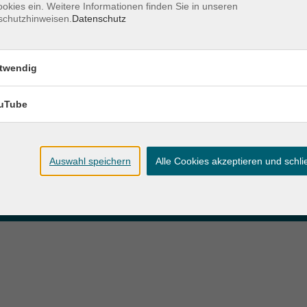
okies ein. Weitere Informationen finden Sie in unseren
schutzhinweisen.
Datenschutz
zeiten
Anschrift
twendig
ag und Donnerstag:
Patenbergsweg 7
Uhr
26203 Wardenburg
eitag:
uTube
04407 71475-0
Uhr
info-hawa@vhs-ol.de
Auswahl speichern
Alle Cookies akzeptieren und schl