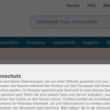
Service
FAQ
Akt
Gesundheit
Ernährung
Gesellschaft
Ratgeber
B
enschutz
AGB
Ba
s sind kleine Datenmengen, die von einer Website gesendet und vom
owser des Nutzers während des Surfens auf dem Computer des Nutze
chert werden. Ihr Browser speichert jede Nachricht in einer kleinen Dat
 genannt wird. Wenn Sie eine weitere Seite vom Server anfordern, se
owser das Cookie an den Server zurück. Cookies wurden als zuverlässi
rg
Volkshochschul
ismus für Websites entwickelt, um sich Informationen zu merken oder
tivitäten des Benutzers aufzuzeichnen. Bitte willigen Sie in die Verwen