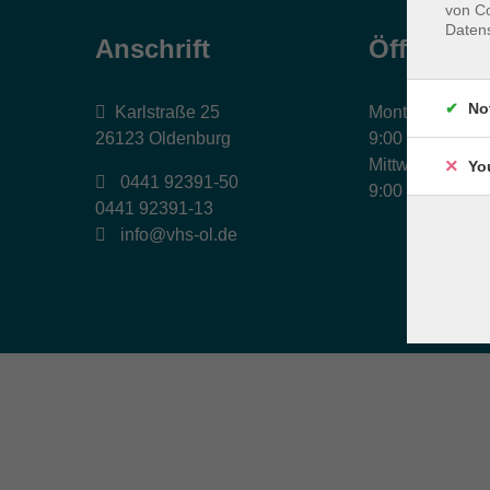
von Co
Daten
Anschrift
Öffnungs
No
Karlstraße 25
Montag, Dienst
26123 Oldenburg
9:00 bis 17:00 
Mittwoch und Fr
Yo
0441 92391-50
9:00 bis 12:30 
0441 92391-13
info@vhs-ol.de