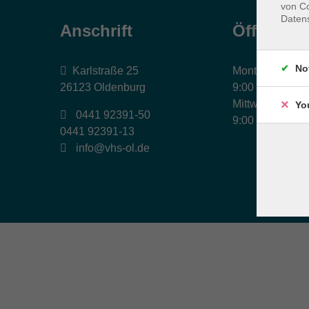
von Co
Daten
Anschrift
Öffnungs
No
Karlstraße 25
Montag, Dienst
26123 Oldenburg
9:00 bis 17:00 
Mittwoch und Fr
Yo
0441 92391-50
9:00 bis 12:30 
0441 92391-13
info@vhs-ol.de