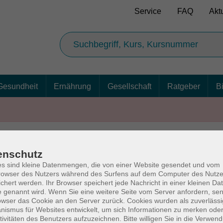
Service
FAQ
Akt
Gesundheit
Ernährung
Gesellschaft
Ratgeber
B
enschutz
AGB
Ba
s sind kleine Datenmengen, die von einer Website gesendet und vom
owser des Nutzers während des Surfens auf dem Computer des Nutze
chert werden. Ihr Browser speichert jede Nachricht in einer kleinen Dat
 genannt wird. Wenn Sie eine weitere Seite vom Server anfordern, se
owser das Cookie an den Server zurück. Cookies wurden als zuverlässi
rg
Volkshochschul
ismus für Websites entwickelt, um sich Informationen zu merken oder
tivitäten des Benutzers aufzuzeichnen. Bitte willigen Sie in die Verwen