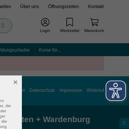
uelles
Über uns
Öffnungszeiten
Kontakt
Login
Merkzettel
Warenkorb
ildungsurlaube
Kurse für...
×
rrierefreiheit
Datenschutz
Impressum
Widerruf
rs
ei, die
ndet
ger
e Hatten + Wardenburg
 die
dung