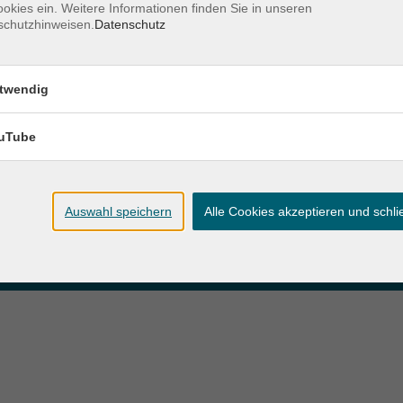
okies ein. Weitere Informationen finden Sie in unseren
schutzhinweisen.
Datenschutz
zeiten
Anschrift
twendig
ag und Donnerstag:
Patenbergsweg 7
Uhr
26203 Wardenburg
eitag:
uTube
04407 71475-0
Uhr
info-hawa@vhs-ol.de
Auswahl speichern
Alle Cookies akzeptieren und schl