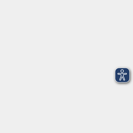
Anschrift
Patenbergsweg 7
26203 Wardenburg
04407 71475-0
info-hawa@vhs-ol.de
Öffnungszeiten
Montag und Donnerstag:
9:00 bis 12:30 Uhr und 15:00 bis 17:00 Uhr
Dienstag, Mittwoch und Freitag:
9:00 bis 12:30 Uhr