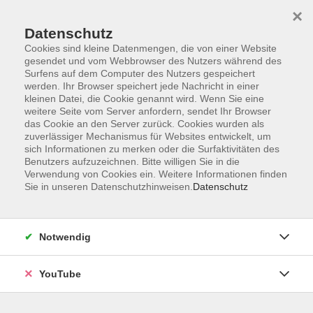
×
Datenschutz
Cookies sind kleine Datenmengen, die von einer Website
gesendet und vom Webbrowser des Nutzers während des
Surfens auf dem Computer des Nutzers gespeichert
werden. Ihr Browser speichert jede Nachricht in einer
Skip to main content
Der Kurs konnte nicht gefunden werden.
kleinen Datei, die Cookie genannt wird. Wenn Sie eine
weitere Seite vom Server anfordern, sendet Ihr Browser
das Cookie an den Server zurück. Cookies wurden als
zuverlässiger Mechanismus für Websites entwickelt, um
sich Informationen zu merken oder die Surfaktivitäten des
AGB
Benutzers aufzuzeichnen. Bitte willigen Sie in die
Barrierefreiheit
Verwendung von Cookies ein. Weitere Informationen finden
Sie in unseren Datenschutzhinweisen.
Datenschutz
Datenschutz
Impressum
Widerruf
Notwendig
YouTube
Volkshochschule Oldenburg