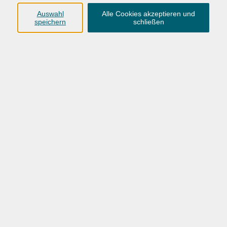
Anschrift
Auswahl
Alle Cookies akzeptieren und
speichern
schließen
Karlstraße 25
26123 Oldenburg
0441 92391-50
0441 92391-13
info@vhs-ol.de
Öffnungszeiten
Montag, Dienstag und Donnerstag:
9:00 bis 17:00 Uhr
Mittwoch und Freitag:
9:00 bis 12:30 Uhr
Volkshochschule Hatten + Wardenburg