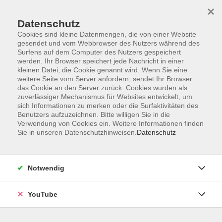
×
Datenschutz
Cookies sind kleine Datenmengen, die von einer Website
gesendet und vom Webbrowser des Nutzers während des
Surfens auf dem Computer des Nutzers gespeichert
werden. Ihr Browser speichert jede Nachricht in einer
Skip to main content
Der Kurs konnte nicht gefunden werden.
kleinen Datei, die Cookie genannt wird. Wenn Sie eine
weitere Seite vom Server anfordern, sendet Ihr Browser
das Cookie an den Server zurück. Cookies wurden als
zuverlässiger Mechanismus für Websites entwickelt, um
sich Informationen zu merken oder die Surfaktivitäten des
AGB
Benutzers aufzuzeichnen. Bitte willigen Sie in die
Barrierefreiheit
Verwendung von Cookies ein. Weitere Informationen finden
Sie in unseren Datenschutzhinweisen.
Datenschutz
Datenschutz
Impressum
Widerruf
Notwendig
YouTube
Volkshochschule Oldenburg