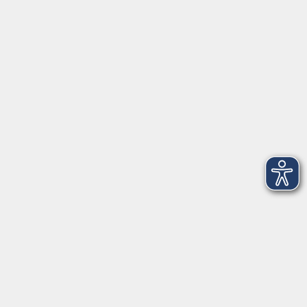
Anschrift
Patenbergsweg 7
26203 Wardenburg
04407 71475-0
info-hawa@vhs-ol.de
Öffnungszeiten
Montag und Donnerstag:
9:00 bis 12:30 Uhr und 15:00 bis 17:00 Uhr
Dienstag, Mittwoch und Freitag:
9:00 bis 12:30 Uhr