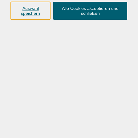
Anschrift
Auswahl
Alle Cookies akzeptieren und
speichern
schließen
Karlstraße 25
26123 Oldenburg
0441 92391-50
0441 92391-13
info@vhs-ol.de
Öffnungszeiten
Montag, Dienstag und Donnerstag:
9:00 bis 17:00 Uhr
Mittwoch und Freitag:
9:00 bis 12:30 Uhr
Volkshochschule Hatten + Wardenburg