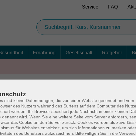
Service
FAQ
Akt
Gesundheit
Ernährung
Gesellschaft
Ratgeber
B
enschutz
AGB
Ba
s sind kleine Datenmengen, die von einer Website gesendet und vom
owser des Nutzers während des Surfens auf dem Computer des Nutze
chert werden. Ihr Browser speichert jede Nachricht in einer kleinen Dat
 genannt wird. Wenn Sie eine weitere Seite vom Server anfordern, se
owser das Cookie an den Server zurück. Cookies wurden als zuverlässi
rg
Volkshochschul
ismus für Websites entwickelt, um sich Informationen zu merken oder
tivitäten des Benutzers aufzuzeichnen. Bitte willigen Sie in die Verwen