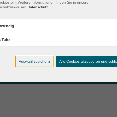
okies ein. Weitere Informationen finden Sie in unseren
schutzhinweisen.
Datenschutz
zeiten
Anschrift
twendig
ag und Donnerstag:
Patenbergsweg 7
Uhr
26203 Wardenburg
eitag:
uTube
04407 71475-0
Uhr
info-hawa@vhs-ol.de
Auswahl speichern
Alle Cookies akzeptieren und schl