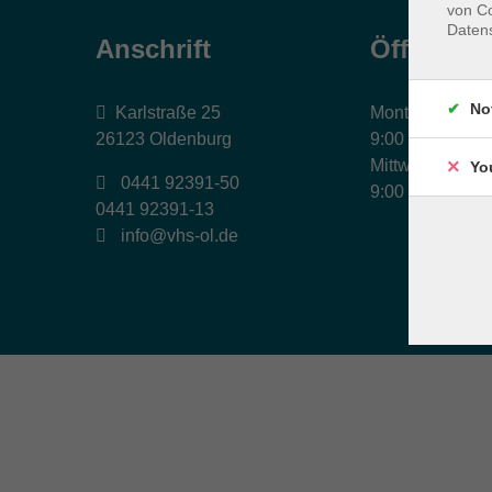
von Co
Daten
Anschrift
Öffnungs
No
Karlstraße 25
Montag, Dienst
26123 Oldenburg
9:00 bis 17:00 
Mittwoch und Fr
Yo
0441 92391-50
9:00 bis 12:30 
0441 92391-13
info@vhs-ol.de