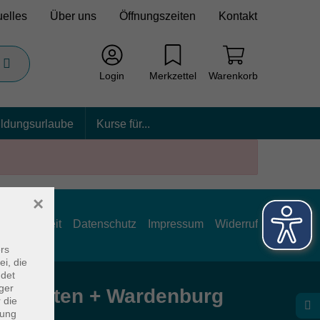
uelles
Über uns
Öffnungszeiten
Kontakt
Login
Merkzettel
Warenkorb
ildungsurlaube
Kurse für...
×
rrierefreiheit
Datenschutz
Impressum
Widerruf
rs
ei, die
ndet
ger
e Hatten + Wardenburg
 die
dung