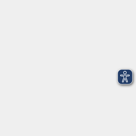
Anschrift
Patenbergsweg 7
26203 Wardenburg
04407 71475-0
info-hawa@vhs-ol.de
Öffnungszeiten
Montag und Donnerstag:
9:00 bis 12:30 Uhr und 15:00 bis 17:00 Uhr
Dienstag, Mittwoch und Freitag:
9:00 bis 12:30 Uhr