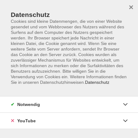
×
Datenschutz
Cookies sind kleine Datenmengen, die von einer Website
gesendet und vom Webbrowser des Nutzers während des
Surfens auf dem Computer des Nutzers gespeichert
werden. Ihr Browser speichert jede Nachricht in einer
Skip to main content
Der Kurs konnte nicht gefunden werden.
kleinen Datei, die Cookie genannt wird. Wenn Sie eine
weitere Seite vom Server anfordern, sendet Ihr Browser
das Cookie an den Server zurück. Cookies wurden als
zuverlässiger Mechanismus für Websites entwickelt, um
sich Informationen zu merken oder die Surfaktivitäten des
AGB
Benutzers aufzuzeichnen. Bitte willigen Sie in die
Barrierefreiheit
Verwendung von Cookies ein. Weitere Informationen finden
Sie in unseren Datenschutzhinweisen.
Datenschutz
Datenschutz
Impressum
Widerruf
Notwendig
YouTube
Volkshochschule Oldenburg