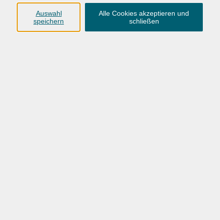
Anschrift
Auswahl
Alle Cookies akzeptieren und
speichern
schließen
Karlstraße 25
26123 Oldenburg
0441 92391-50
0441 92391-13
info@vhs-ol.de
Öffnungszeiten
Montag, Dienstag und Donnerstag:
9:00 bis 17:00 Uhr
Mittwoch und Freitag:
9:00 bis 12:30 Uhr
Volkshochschule Hatten + Wardenburg