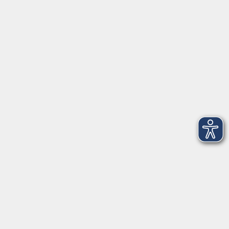
Anschrift
Patenbergsweg 7
26203 Wardenburg
04407 71475-0
info-hawa@vhs-ol.de
Öffnungszeiten
Montag und Donnerstag:
9:00 bis 12:30 Uhr und 15:00 bis 17:00 Uhr
Dienstag, Mittwoch und Freitag:
9:00 bis 12:30 Uhr