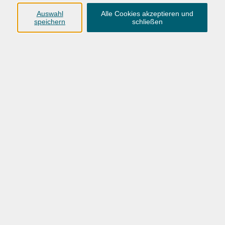
Anschrift
Auswahl
Alle Cookies akzeptieren und
speichern
schließen
Karlstraße 25
26123 Oldenburg
0441 92391-50
0441 92391-13
info@vhs-ol.de
Öffnungszeiten
Montag, Dienstag und Donnerstag:
9:00 bis 17:00 Uhr
Mittwoch und Freitag:
9:00 bis 12:30 Uhr
Volkshochschule Hatten + Wardenburg