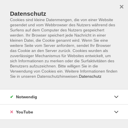
×
Datenschutz
Cookies sind kleine Datenmengen, die von einer Website
gesendet und vom Webbrowser des Nutzers während des
Surfens auf dem Computer des Nutzers gespeichert
werden. Ihr Browser speichert jede Nachricht in einer
Skip to main content
Der Kurs konnte nicht gefunden werden.
kleinen Datei, die Cookie genannt wird. Wenn Sie eine
weitere Seite vom Server anfordern, sendet Ihr Browser
das Cookie an den Server zurück. Cookies wurden als
zuverlässiger Mechanismus für Websites entwickelt, um
sich Informationen zu merken oder die Surfaktivitäten des
AGB
Benutzers aufzuzeichnen. Bitte willigen Sie in die
Barrierefreiheit
Verwendung von Cookies ein. Weitere Informationen finden
Sie in unseren Datenschutzhinweisen.
Datenschutz
Datenschutz
Impressum
Widerruf
Notwendig
YouTube
Volkshochschule Oldenburg