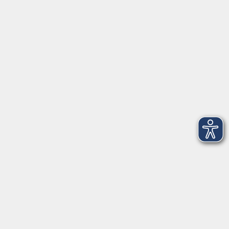
Anschrift
Patenbergsweg 7
26203 Wardenburg
04407 71475-0
info-hawa@vhs-ol.de
Öffnungszeiten
Montag und Donnerstag:
9:00 bis 12:30 Uhr und 15:00 bis 17:00 Uhr
Dienstag, Mittwoch und Freitag:
9:00 bis 12:30 Uhr