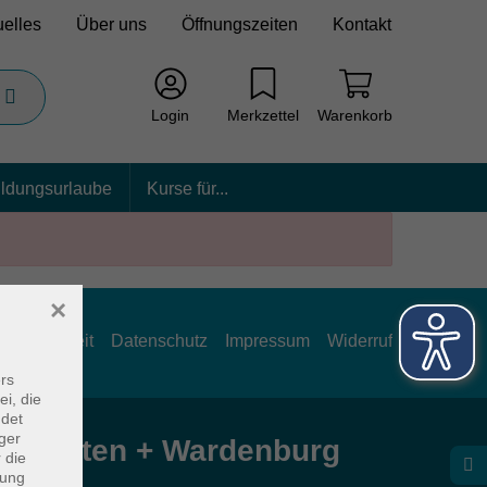
uelles
Über uns
Öffnungszeiten
Kontakt
Login
Merkzettel
Warenkorb
ildungsurlaube
Kurse für...
×
rrierefreiheit
Datenschutz
Impressum
Widerruf
rs
ei, die
ndet
ger
e Hatten + Wardenburg
 die
dung