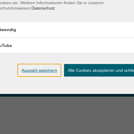
okies ein. Weitere Informationen finden Sie in unseren
schutzhinweisen.
Datenschutz
zeiten
Anschrift
twendig
ag und Donnerstag:
Patenbergsweg 7
Uhr
26203 Wardenburg
eitag:
uTube
04407 71475-0
Uhr
info-hawa@vhs-ol.de
Auswahl speichern
Alle Cookies akzeptieren und schl