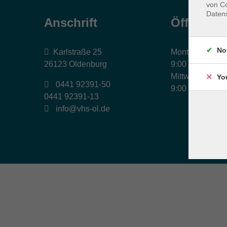
von Co
Daten
Anschrift
Öffnungs
No
Karlstraße 25
Montag, Dienst
26123 Oldenburg
9:00 bis 17:00 
Mittwoch und Fr
Yo
0441 92391-50
9:00 bis 12:30 
0441 92391-13
info@vhs-ol.de