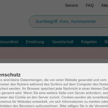
Service
FAQ
Akt
Gesundheit
Ernährung
Gesellschaft
Ratgeber
B
enschutz
AGB
Ba
s sind kleine Datenmengen, die von einer Website gesendet und vom
owser des Nutzers während des Surfens auf dem Computer des Nutze
chert werden. Ihr Browser speichert jede Nachricht in einer kleinen Dat
 genannt wird. Wenn Sie eine weitere Seite vom Server anfordern, se
owser das Cookie an den Server zurück. Cookies wurden als zuverlässi
rg
Volkshochschul
ismus für Websites entwickelt, um sich Informationen zu merken oder
tivitäten des Benutzers aufzuzeichnen. Bitte willigen Sie in die Verwen