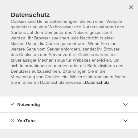
×
Datenschutz
Cookies sind kleine Datenmengen, die von einer Website
gesendet und vom Webbrowser des Nutzers während des
Surfens auf dem Computer des Nutzers gespeichert
werden. Ihr Browser speichert jede Nachricht in einer
Skip to main content
Der Kurs konnte nicht gefunden werden.
kleinen Datei, die Cookie genannt wird. Wenn Sie eine
weitere Seite vom Server anfordern, sendet Ihr Browser
das Cookie an den Server zurück. Cookies wurden als
zuverlässiger Mechanismus für Websites entwickelt, um
sich Informationen zu merken oder die Surfaktivitäten des
AGB
Benutzers aufzuzeichnen. Bitte willigen Sie in die
Barrierefreiheit
Verwendung von Cookies ein. Weitere Informationen finden
Sie in unseren Datenschutzhinweisen.
Datenschutz
Datenschutz
Impressum
Widerruf
Notwendig
YouTube
Volkshochschule Oldenburg