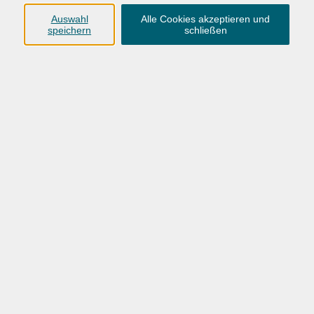
Anschrift
Auswahl
Alle Cookies akzeptieren und
speichern
schließen
Karlstraße 25
26123 Oldenburg
0441 92391-50
0441 92391-13
info@vhs-ol.de
Öffnungszeiten
Montag, Dienstag und Donnerstag:
9:00 bis 17:00 Uhr
Mittwoch und Freitag:
9:00 bis 12:30 Uhr
Volkshochschule Hatten + Wardenburg