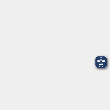
Anschrift
Patenbergsweg 7
26203 Wardenburg
04407 71475-0
info-hawa@vhs-ol.de
Öffnungszeiten
Montag und Donnerstag:
9:00 bis 12:30 Uhr und 15:00 bis 17:00 Uhr
Dienstag, Mittwoch und Freitag:
9:00 bis 12:30 Uhr