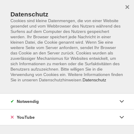
×
Datenschutz
Cookies sind kleine Datenmengen, die von einer Website
gesendet und vom Webbrowser des Nutzers während des
Surfens auf dem Computer des Nutzers gespeichert
werden. Ihr Browser speichert jede Nachricht in einer
Skip to main content
Der Kurs konnte nicht gefunden werden.
kleinen Datei, die Cookie genannt wird. Wenn Sie eine
weitere Seite vom Server anfordern, sendet Ihr Browser
das Cookie an den Server zurück. Cookies wurden als
zuverlässiger Mechanismus für Websites entwickelt, um
sich Informationen zu merken oder die Surfaktivitäten des
AGB
Benutzers aufzuzeichnen. Bitte willigen Sie in die
Barrierefreiheit
Verwendung von Cookies ein. Weitere Informationen finden
Sie in unseren Datenschutzhinweisen.
Datenschutz
Datenschutz
Impressum
Widerruf
Notwendig
YouTube
Volkshochschule Oldenburg