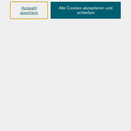
Anschrift
Auswahl
Alle Cookies akzeptieren und
speichern
schließen
Karlstraße 25
26123 Oldenburg
0441 92391-50
0441 92391-13
info@vhs-ol.de
Öffnungszeiten
Montag, Dienstag und Donnerstag:
9:00 bis 17:00 Uhr
Mittwoch und Freitag:
9:00 bis 12:30 Uhr
Volkshochschule Hatten + Wardenburg