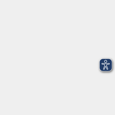
Anschrift
Patenbergsweg 7
26203 Wardenburg
04407 71475-0
info-hawa@vhs-ol.de
Öffnungszeiten
Montag und Donnerstag:
9:00 bis 12:30 Uhr und 15:00 bis 17:00 Uhr
Dienstag, Mittwoch und Freitag:
9:00 bis 12:30 Uhr