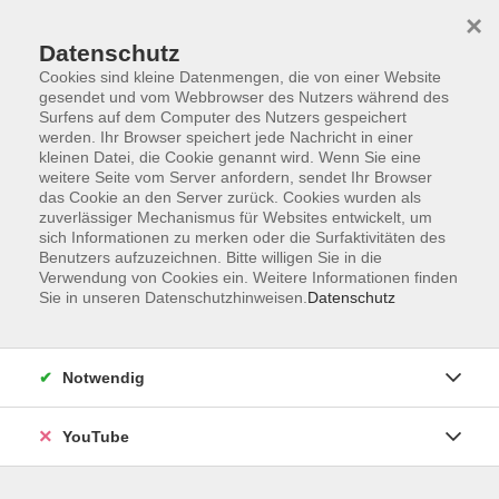
×
Datenschutz
Cookies sind kleine Datenmengen, die von einer Website
gesendet und vom Webbrowser des Nutzers während des
Surfens auf dem Computer des Nutzers gespeichert
werden. Ihr Browser speichert jede Nachricht in einer
Skip to main content
Der Kurs konnte nicht gefunden werden.
kleinen Datei, die Cookie genannt wird. Wenn Sie eine
weitere Seite vom Server anfordern, sendet Ihr Browser
das Cookie an den Server zurück. Cookies wurden als
zuverlässiger Mechanismus für Websites entwickelt, um
AGB
sich Informationen zu merken oder die Surfaktivitäten des
Benutzers aufzuzeichnen. Bitte willigen Sie in die
Barrierefreiheit
Verwendung von Cookies ein. Weitere Informationen finden
Datenschutz
Sie in unseren Datenschutzhinweisen.
Datenschutz
Impressum
Widerruf
Notwendig
YouTube
Volkshochschule Oldenburg