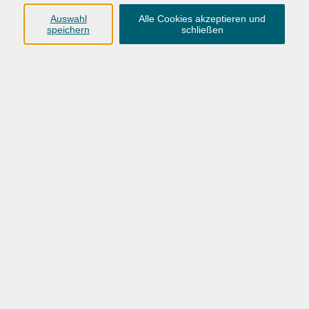
Anschrift
Auswahl
Alle Cookies akzeptieren und
speichern
schließen
Karlstraße 25
26123 Oldenburg
0441 92391-50
0441 92391-13
info@vhs-ol.de
Öffnungszeiten
Montag, Dienstag und Donnerstag:
9:00 bis 17:00 Uhr
Mittwoch und Freitag:
9:00 bis 12:30 Uhr
Volkshochschule Hatten + Wardenburg