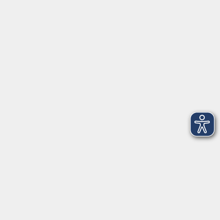
Anschrift
Patenbergsweg 7
26203 Wardenburg
04407 71475-0
info-hawa@vhs-ol.de
Öffnungszeiten
Montag und Donnerstag:
9:00 bis 12:30 Uhr und 15:00 bis 17:00 Uhr
Dienstag, Mittwoch und Freitag:
9:00 bis 12:30 Uhr