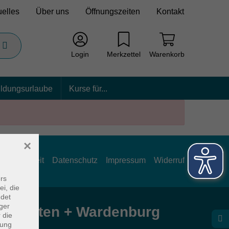
uelles
Über uns
Öffnungszeiten
Kontakt
Login
Merkzettel
Warenkorb
ildungsurlaube
Kurse für...
×
rrierefreiheit
Datenschutz
Impressum
Widerruf
rs
ei, die
ndet
ger
e Hatten + Wardenburg
 die
dung