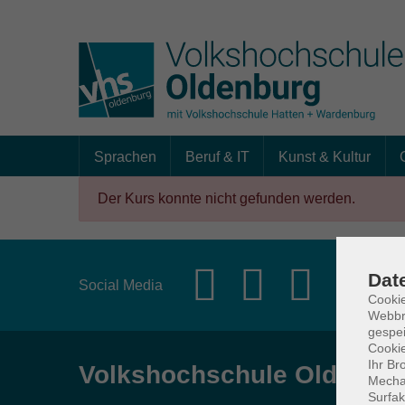
Sprachen
Beruf & IT
Kunst & Kultur
Skip to main content
Der Kurs konnte nicht gefunden werden.
Dat
Social Media
Cookie
Webbr
gespei
Cookie
Ihr Br
Volkshochschule Oldenbu
Mechan
Surfak