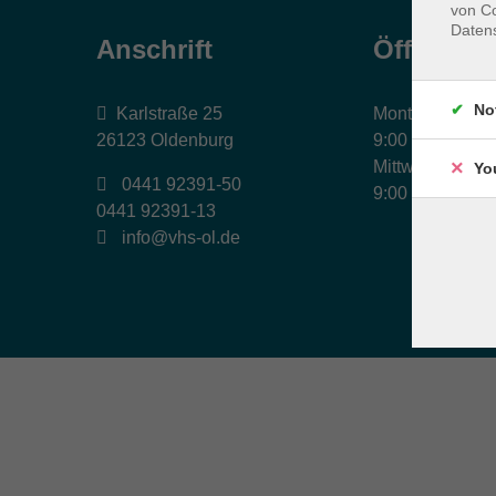
von Co
Daten
Anschrift
Öffnungs
No
Karlstraße 25
Montag, Dienst
26123 Oldenburg
9:00 bis 17:00 
Mittwoch und Fr
Yo
0441 92391-50
9:00 bis 12:30 
0441 92391-13
info@vhs-ol.de