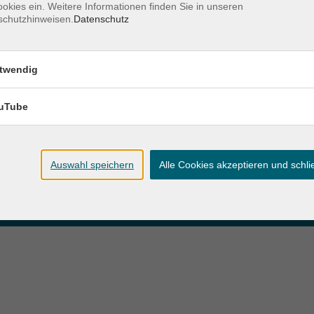
okies ein. Weitere Informationen finden Sie in unseren
schutzhinweisen.
Datenschutz
zeiten
Anschrift
twendig
ag und Donnerstag:
Patenbergsweg 7
Uhr
26203 Wardenburg
eitag:
uTube
04407 71475-0
Uhr
info-hawa@vhs-ol.de
Auswahl speichern
Alle Cookies akzeptieren und schl